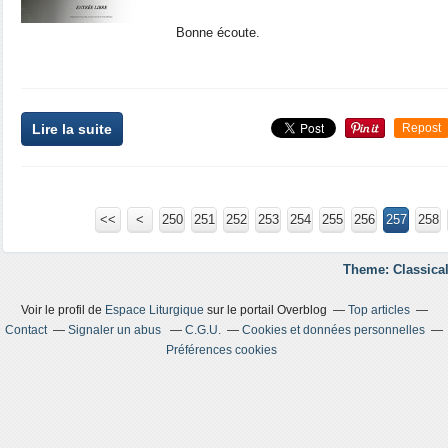
Bonne écoute.
Lire la suite
Repost
<<
<
200
210
220
230
240
250
251
252
253
254
255
256
257
258
Theme: Classical
Voir le profil de
Espace Liturgique
sur le portail Overblog
Top articles
Contact
Signaler un abus
C.G.U.
Cookies et données personnelles
Préférences cookies