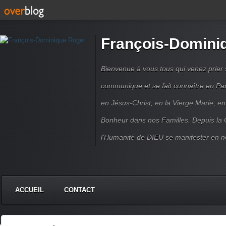
François-Domini
Bienvenue à vous tous qui venez prier s
communique et se fait connaître en Par
en Jésus-Christ, en la Vierge Marie, en
Bonheur dans nos Familles. Depuis la C
l'Humanité de DIEU se manifester en n
ACCUEIL
CONTACT