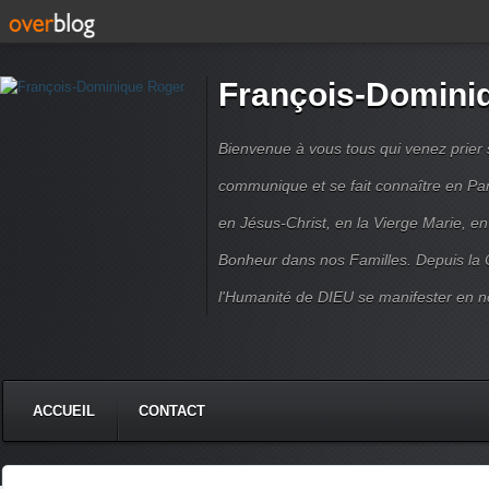
François-Domini
Bienvenue à vous tous qui venez prier s
communique et se fait connaître en Par
en Jésus-Christ, en la Vierge Marie, en
Bonheur dans nos Familles. Depuis la C
l'Humanité de DIEU se manifester en n
ACCUEIL
CONTACT