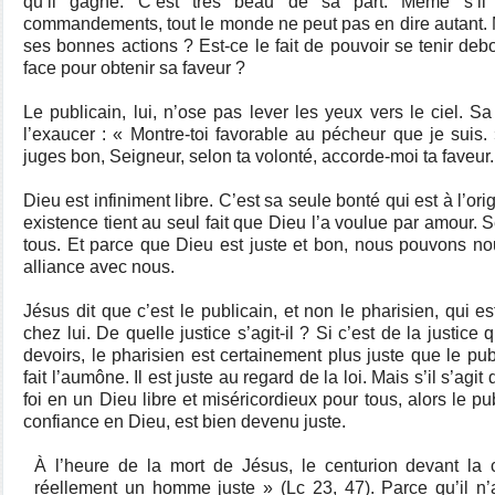
qu’il gagne. C’est très beau de sa part. Même s’il 
commandements, tout le monde ne peut pas en dire autant. Ma
ses bonnes actions ? Est-ce le fait de pouvoir se tenir debo
face pour obtenir sa faveur ?
Le publicain, lui, n’ose pas lever les yeux vers le ciel. Sa
l’exaucer : « Montre-toi favorable au pécheur que je suis. 
juges bon, Seigneur, selon ta volonté, accorde-moi ta faveur.
Dieu est infiniment libre. C’est sa seule bonté qui est à l’ori
existence tient au seul fait que Dieu l’a voulue par amour. 
tous. Et parce que Dieu est juste et bon, nous pouvons nou
alliance avec nous.
Jésus dit que c’est le publicain, et non le pharisien, qui e
chez lui. De quelle justice s’agit-il ? Si c’est de la justice q
devoirs, le pharisien est certainement plus juste que le publ
fait l’aumône. Il est juste au regard de la loi. Mais s’il s’agit
foi en un Dieu libre et miséricordieux pour tous, alors le pu
confiance en Dieu, est bien devenu juste.
À l’heure de la mort de Jésus, le centurion devant la cr
réellement un homme juste » (Lc 23, 47). Parce qu’il n’