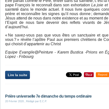
Être parfait comme le Père, entrer dans sa sainteté, c’est la
pape François le reconnaît dans son exhortation
La joie et
sainteté dans le monde actuel. Il nous livre quelques cons
prière et reconnaître les signes qu’il nous donne ; demande
Jésus attend de nous dans notre existence et au moment de f
l’Esprit de nous faire devenir des reflets vivants de 
d’aujourd’hui.
« Ne savez-vous pas que vous êtes un sanctuaire et que 
vous ? » révèle l’apôtre Paul aux premiers chrétiens de Cor
qui choisit d’appartenir au Christ
Equipe Evangile@Peinture - Karem Bustica -Prions en Ég
Lopez - Fribourg
Lire la suite
Repost
Prière universelle 7e dimanche du temps ordinaire
20 Février 2020
, Rédigé par E.C.P.