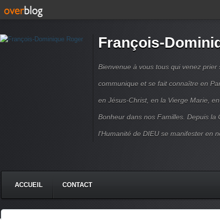
François-Domini
Bienvenue à vous tous qui venez prier s
communique et se fait connaître en Par
en Jésus-Christ, en la Vierge Marie, en
Bonheur dans nos Familles. Depuis la C
l'Humanité de DIEU se manifester en n
ACCUEIL
CONTACT