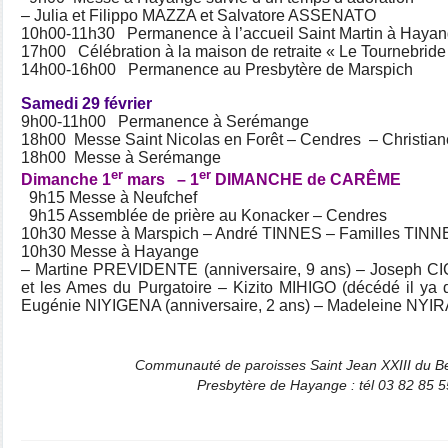
– Julia et Filippo MAZZA et Salvatore ASSENATO
10h00-11h30 Permanence à l’accueil Saint Martin à Haya
17h00 Célébration à la maison de retraite « Le Tournebride
14h00-16h00 Permanence au Presbytère de Marspich
Samedi 29 février
9h00-11h00 Permanence à Serémange
18h00 Messe Saint Nicolas en Forêt – Cendres – Christia
18h00 Messe à Serémange
er
er
Dimanche 1
mars – 1
DIMANCHE de CARÊME
9h15 Messe à Neufchef
9h15 Assemblée de prière au Konacker – Cendres
10h30 Messe à Marspich – André TINNES – Familles TI
10h30 Messe à Hayange
– Martine PREVIDENTE (anniversaire, 9 ans) – Joseph CIC
et les Ames du Purgatoire – Kizito MIHIGO (décédé il ya
Eugénie NIYIGENA (anniversaire, 2 ans) – Madeleine NY
Communauté de paroisses Saint Jean XXIII du Berc
Presbytère de Hayange : tél 03 82 85 