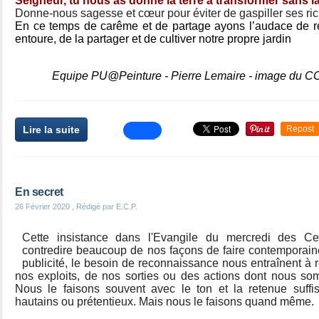
Seigneur, tu nous as donné la terre à transformer sans la
Donne-nous sagesse et cœur pour éviter de gaspiller ses ri
En ce temps de carême et de partage ayons l’audace de re
entoure, de la partager et de cultiver notre propre jardin
Equipe PU@Peinture - Pierre Lemaire - image du CC
Lire la suite
Repost
En secret
26 Février 2020
, Rédigé par E.C.P.
Cette insistance dans l'Evangile du mercredi des Ce
contredire beaucoup de nos façons de faire contemporain
publicité, le besoin de reconnaissance nous entraînent à
nos exploits, de nos sorties ou des actions dont nous som
Nous le faisons souvent avec le ton et la retenue suffi
hautains ou prétentieux. Mais nous le faisons quand même.