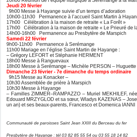
20h00 Réunion de l’équipe liturgique à Serémange à la Mai
Jeudi 20 février
9h00 Messe à Hayange suivie d’un temps d’adoration
10h00-11h30 Permanence à l’accueil Saint Martin à Haya
17h00 Célébration à la maison de retraite « La Forêt »
17h00 Célébration à la maison de retraite « Le Prieuré de 
14h00-16h00 Permanence au Presbytère de Marspich
Samedi 22 février
9h00-11h00 Permanence à Serémange
11h00 Mariage en l’église Saint Martin de Hayange :
– Grégory LEFORT et Stéphanie HERMENT
18h00 Messe à Ranguevaux
18h00 Messe à Serémange – Michèle PERSON – Huguette
Dimanche 23 février - 7e dimanche du temps ordinaire
9h15 Messe au Konacker –
10h30 Assemblée de prière à Marspich
10h30 Messe à Hayange
– Familles ZIMMER–RAMPAZZO – Muriel MEKHILEF, née 
Edouard MRZYGLOD et sa sœur, Wladys KAZENAS – Josep
un an) et ses beaux-parents, Francesco et Domenica IANNI
Communauté de paroisses Saint Jean XXIII du Berceau du fer
Presbytère de Hayange : tél 03 82 85 55 54 ou 03 55 18 14 82