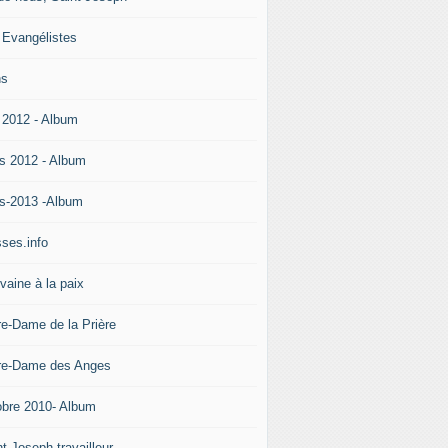
 Evangélistes
ns
 2012 - Album
s 2012 - Album
s-2013 -Album
ses.info
vaine à la paix
re-Dame de la Prière
re-Dame des Anges
obre 2010- Album
t Joseph travailleur