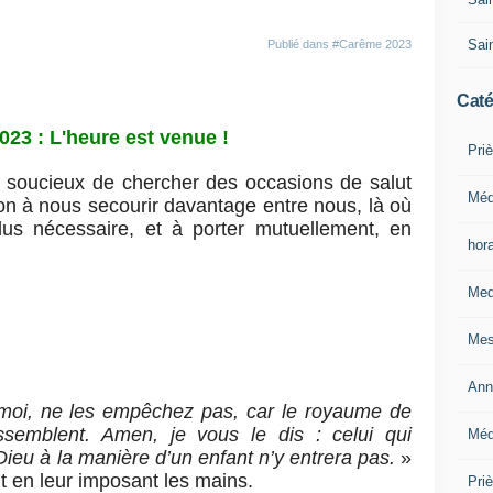
Sain
Publié dans
#Carême 2023
Caté
23 : L'heure est venue !
Priè
soucieux de chercher des occasions de salut
Méd
çon à nous secourir davantage entre nous, là où
us nécessaire, et à porter mutuellement, en
hor
Med
Mes
Ann
 moi, ne les empêchez pas, car le royaume de
ssemblent. Amen, je vous le dis : celui qui
Méd
ieu à la manière d’un enfant n’y entrera pas.
»
it en leur imposant les mains.
Pri