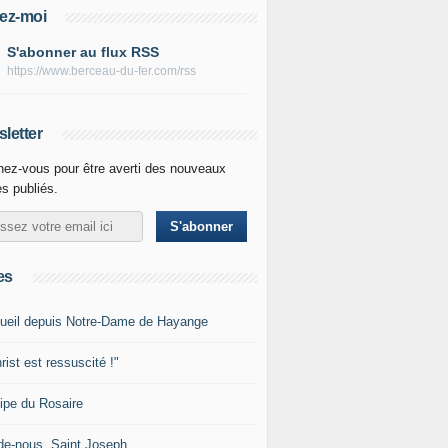
ez-moi
S'abonner au flux RSS
https://www.berceau-du-fer.com/rss
letter
ez-vous pour être averti des nouveaux
es publiés.
es
ueil depuis Notre-Dame de Hayange
rist est ressuscité !"
ipe du Rosaire
de-nous, Saint Joseph