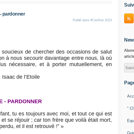
Suiv
 - pardonner
Publié dans
#Carême 2023
News
Abonn
soucieux de chercher des occasions de salut
articl
çon à nous secourir davantage entre nous, là où
us nécessaire, et à porter mutuellement, en
nos fardeaux ?
Etoile
Pag
Acc
E - PARDONNER
" Ch
fant, tu es toujours avec moi, et tout ce qui est
r et se réjouir ; car ton frère que voilà était mort,
Equ
 perdu, et il est retrouvé !” »
Gui