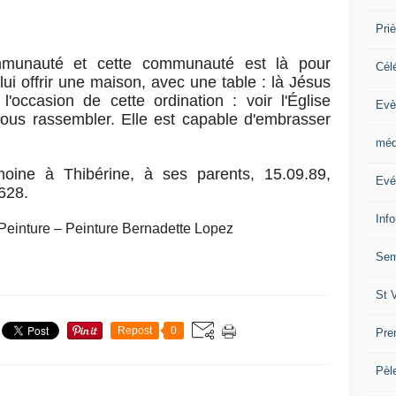
Priè
mmunauté et cette communauté est là pour
Cél
 lui offrir une maison, avec une table : là Jésus
l'occasion de cette ordination : voir l'Église
Evè
 nous rassembler. Elle est capable d'embrasser
méd
moine à Thibérine, à ses parents, 15.09.89,
Evé
628.
Inf
einture – Peinture Bernadette Lopez
Sem
St 
Repost
0
Pre
Pèl