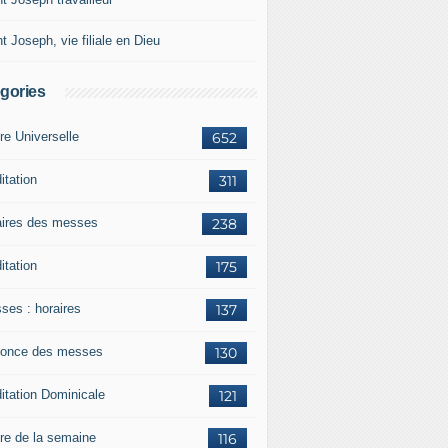
t Joseph, vie filiale en Dieu
gories
re Universelle
652
itation
311
aires des messes
238
itation
175
ses : horaires
137
once des messes
130
itation Dominicale
121
ère de la semaine
116