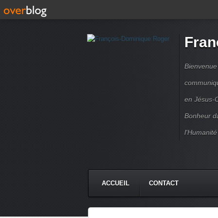
Fran
Bienvenue à
communique
en Jésus-C
Bonheur da
l'Humanité
ACCUEIL
CONTACT