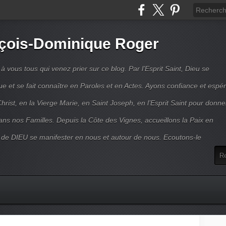
çois-Dominique Roger
 vous tous qui venez prier sur ce blog. Par l’Esprit Saint, Dieu se
 et se fait connaître en Paroles et en Actes. Ayons confiance et espé
hrist, en la Vierge Marie, en Saint Joseph, en l’Esprit Saint pour donne
ns nos Familles. Depuis la Côte des Vignes, accueillons la Paix en
 de DIEU se manifester en nous et autour de nous. Ecoutons-le