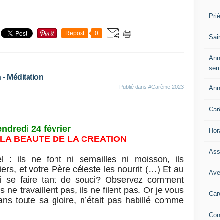
Pri
Repost
0
Sai
Ann
sem
 - Méditation
Publié dans
#Carême 2023
Ann
Car
ndredi 24 février
Hor
LA BEAUTE DE LA CREATION
Ass
 : ils ne font ni semailles ni moisson, ils
rs, et votre Père céleste les nourrit (…) Et au
Ave
oi se faire tant de souci? Observez comment
 ne travaillent pas, ils ne filent pas. Or je vous
Car
s toute sa gloire, n’était pas habillé comme
Con