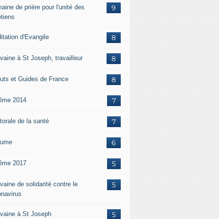
aine de prière pour l'unité des
9
étiens
itation d'Evangile
8
vaine à St Joseph, travailleur
8
uts et Guides de France
8
ême 2014
7
torale de la santé
7
aume
6
ême 2017
5
aine de solidarité contre le
5
onavirus
vaine à St Joseph
5