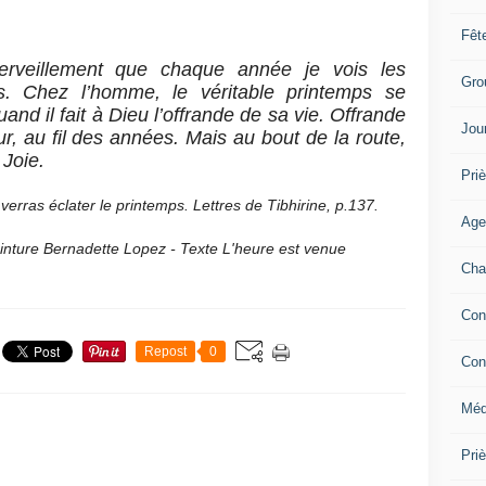
Fêt
erveillement que chaque année je vois les
Gro
s. Chez l’homme, le véritable printemps se
and il fait à Dieu l’offrande de sa vie. Offrande
Jou
ur, au fil des années. Mais au bout de la route,
 Joie.
Priè
verras éclater le printemps. Lettres de Tibhirine, p.137.
Age
nture Bernadette Lopez - Texte L'heure est venue
Cha
Con
Repost
0
Con
Méd
Pri