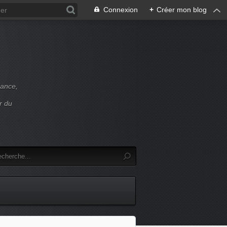
Connexion
+
Créer mon blog
rance,
r du