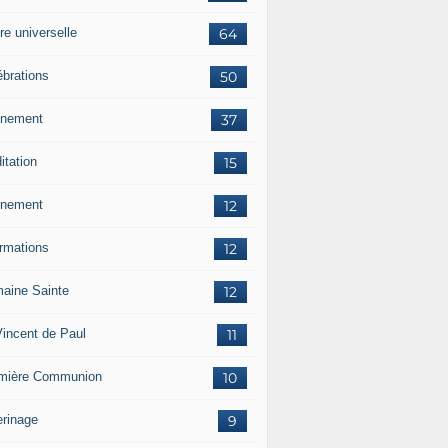
re universelle
64
ébrations
50
nement
37
itation
15
nement
12
ormations
12
aine Sainte
12
Vincent de Paul
11
mière Communion
10
erinage
9