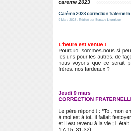
careme 2023
Carême 2023 correction fraternelle
9 Mars 2023
, Rédigé par Espace Liturgique
L'heure est venue !
Pourquoi sommes-nous si peu 
les uns pour les autres, de fa
nous voyons que ce serait pl
frères, 
Isaac de l’
Jeudi 9 mars
CORRECTION FRATERNELL
Le père répondit : “Toi, mon en
à moi est à toi. Il fallait festoye
et il est revenu à la vie ; il était
(Lc 15, 31-32)