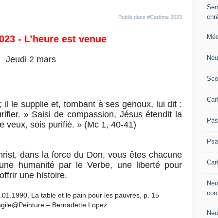
Sem
chr
Publié dans
#Carême 2023
Méd
23 - L’heure est venue
Neu
Jeudi 2 mars
Sco
Car
 il le supplie et, tombant à ses genoux, lui dit :
rifier. » Saisi de compassion, Jésus étendit la
Pas
 le veux, sois purifié. » (Mc 1, 40-41)
Ps
rist, dans la force du Don, vous êtes chacune
Car
 une humanité par le Verbe, une liberté pour
 offrir une histoire.
Neuv
cor
01.1990, La table et le pain pour les pauvres, p. 15
ngile@Peinture – Bernadette Lopez
Neu