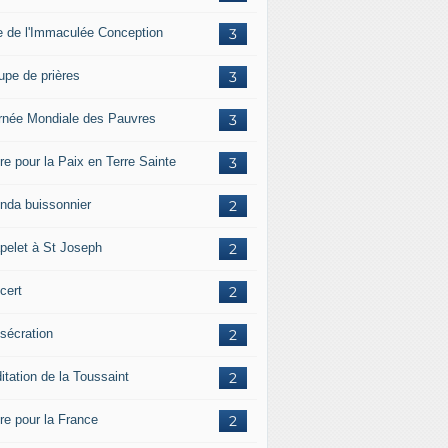
e de l'Immaculée Conception
3
upe de prières
3
rnée Mondiale des Pauvres
3
re pour la Paix en Terre Sainte
3
nda buissonnier
2
pelet à St Joseph
2
cert
2
sécration
2
itation de la Toussaint
2
ère pour la France
2