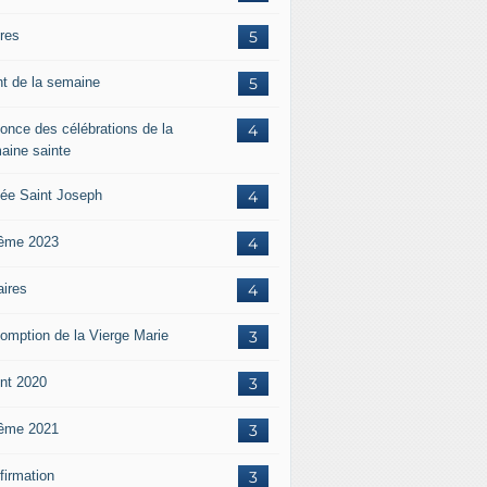
ères
5
nt de la semaine
5
once des célébrations de la
4
aine sainte
ée Saint Joseph
4
ême 2023
4
aires
4
omption de la Vierge Marie
3
nt 2020
3
ême 2021
3
firmation
3