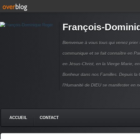
François-Domini
Bienvenue à vous tous qui venez prier s
communique et se fait connaître en Par
en Jésus-Christ, en la Vierge Marie, en
Bonheur dans nos Familles. Depuis la C
l'Humanité de DIEU se manifester en n
ACCUEIL
CONTACT