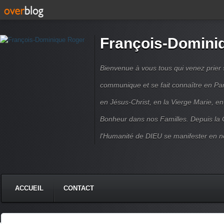
François-Domini
Bienvenue à vous tous qui venez prier s
communique et se fait connaître en Par
en Jésus-Christ, en la Vierge Marie, en
Bonheur dans nos Familles. Depuis la C
l'Humanité de DIEU se manifester en n
ACCUEIL
CONTACT