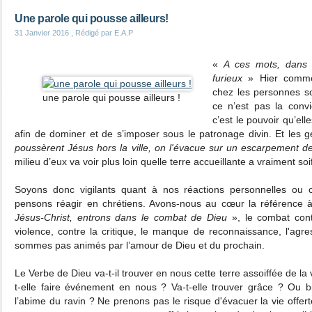
Une parole qui pousse ailleurs!
31 Janvier 2016
, Rédigé par E.A.P
«
A ces mots, dans 
furieux
» Hier comme 
chez les personnes soi
une parole qui pousse ailleurs !
ce n’est pas la convic
c’est le pouvoir qu’el
afin de dominer et de s’imposer sous le patronage divin. Et les 
poussèrent Jésus hors la ville, on l'évacue sur un escarpement de
milieu d’eux va voir plus loin quelle terre accueillante a vraiment soif
Soyons donc vigilants quant à nos réactions personnelles ou
pensons réagir en chrétiens. Avons-nous au cœur la référence
Jésus-Christ, entrons dans le combat de Dieu
», le combat con
violence, contre la critique, le manque de reconnaissance, l'agr
sommes pas animés par l’amour de Dieu et du prochain.
Le Verbe de Dieu va-t-il trouver en nous cette terre assoiffée de la
t-elle faire événement en nous ? Va-t-elle trouver grâce ? Ou 
l’abime du ravin ? Ne prenons pas le risque d'évacuer la vie offerte