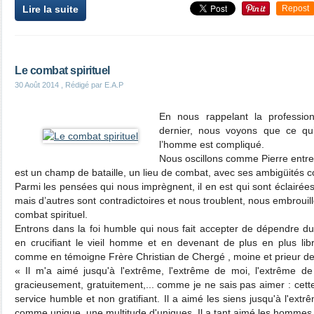
Lire la suite
Repost
Le combat spirituel
30 Août 2014
, Rédigé par E.A.P
En nous rappelant la professio
dernier, nous voyons que ce q
l’homme est compliqué.
Nous oscillons comme Pierre entre 
est un champ de bataille, un lieu de combat, avec ses ambigüités c
Parmi les pensées qui nous imprègnent, il en est qui sont éclairées 
mais d’autres sont contradictoires et nous troublent, nous embrouil
combat spirituel.
Entrons dans la foi humble qui nous fait accepter de dépendre du 
en crucifiant le vieil homme et en devenant de plus en plus libre
comme en témoigne Frère Christian de Chergé , moine et prieur de 
« Il m'a aimé jusqu'à l'extrême, l'extrême de moi, l'extrême de
gracieusement, gratuitement,... comme je ne sais pas aimer : cette 
service humble et non gratifiant. Il a aimé les siens jusqu'à l'extr
comme unique, une multitude d'uniques. Il a tant aimé les hommes 