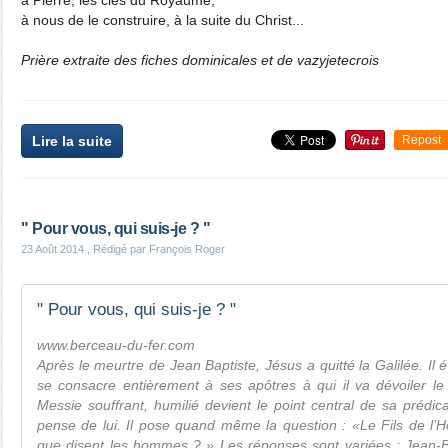
à Pierre, les clés du Royaume,
à nous de le construire, à la suite du Christ...
Prière extraite des fiches dominicales et de vazyjetecrois
Lire la suite
Repost
" Pour vous, qui suis-je ? "
23 Août 2014
, Rédigé par François Roger
" Pour vous, qui suis-je ? "
www.berceau-du-fer.com
Après le meurtre de Jean Baptiste, Jésus a quitté la Galilée. Il é
se consacre entièrement à ses apôtres à qui il va dévoiler l
Messie souffrant, humilié devient le point central de sa prédica
pense de lui. Il pose quand même la question : «Le Fils de l’H
que disent les hommes ? » Les réponses sont variées : Jean-Ba