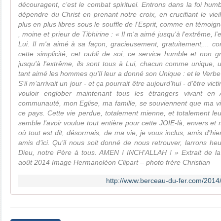
découragent, c’est le combat spirituel. Entrons dans la foi humb
dépendre du Christ en prenant notre croix, en crucifiant le v
plus en plus libres sous le souffle de l’Esprit, comme en témoig
, moine et prieur de Tibhirine : « Il m'a aimé jusqu'à l'extrême, 
Lui. Il m'a aimé à sa façon, gracieusement, gratuitement,... 
cette simplicité, cet oubli de soi, ce service humble et non gra
jusqu'à l'extrême, ils sont tous à Lui, chacun comme unique, u
tant aimé les hommes qu'Il leur a donné son Unique : et le Verbe
S’il m’arrivait un jour - et ça pourrait être aujourd’hui - d’être v
vouloir englober maintenant tous les étrangers vivant en 
communauté, mon Eglise, ma famille, se souviennent que ma v
ce pays. Cette vie perdue, totalement mienne, et totalement leu
semble l’avoir voulue tout entière pour cette JOIE-là, envers e
où tout est dit, désormais, de ma vie, je vous inclus, amis d’hier
amis d’ici. Qu’il nous soit donné de nous retrouver, larrons heur
Dieu, notre Père à tous. AMEN ! INCH’ALLAH ! » Extrait de la
août 2014 Image Hermanoléon Clipart – photo frère Christian
http://www.berceau-du-fer.com/2014/