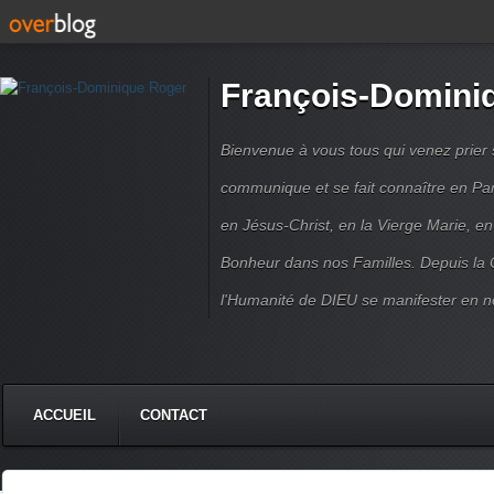
François-Domini
Bienvenue à vous tous qui venez prier s
communique et se fait connaître en Par
en Jésus-Christ, en la Vierge Marie, en
Bonheur dans nos Familles. Depuis la C
l'Humanité de DIEU se manifester en n
ACCUEIL
CONTACT