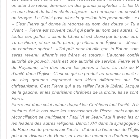
on attend le retour, Jérémie, un des grands prophètes... Et les D
ce que disent de lui les chefs religieux : un hérétique, un possé
un ivrogne. Le Christ pose alors la question très personnelle : « 
» C’est Pierre qui donne la réponse au nom des douze :« Tu es
vivant ». Pierre est souvent celui qui parle au nom des autres. C
toutes ses gaffes, il aime le Christ et est choisi par lui pour êtr
Tu es Pierre, et sur cette pierre, je bâtirai mon Église » . Jés
un charisme spécial : «J’ai prié pour toi afin que ta Foi ne so
seras revenu, affermis tes frères et sœurs.» L’autorité conf
autorité de pouvoir, mais est une autorité de service. Pierre et l
du Royaume, afin d’en ouvrir les portes à tous. Le rôle de P
d’unité dans l’Église. C’est ce qui se produit au premier concil
ou cinq groupes expriment des idées différentes sur l’a
christianisme. C’est Pierre qui a su rallier Paul le libéral, Jacq
de la gauche, et les pharisiens chrétiens de la droite. Ils se son
Pierre.
Pierre est donc celui autour duquel les Chrétiens font l’unité. À t
toujours été le cas avec les successeurs de Pierre, mais aujourd
réconciliation se multiplient : Paul VI et Jean-Paul II avec les o
les leaders des autres religions, Benoît XVI dans la synagogue d
du Pape est de promouvoir l’unité : d’abord à l’intérieur de l’Égl
pris leur distance de Rome, et avec les membres d’autres religi