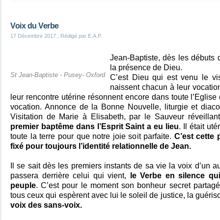
Voix du Verbe
17 Décembre 2017
, Rédigé par E.A.P.
Jean-Baptiste, dès les débuts 
la présence de Dieu.
St Jean-Baptiste - Pusey- Oxford
C’est Dieu qui est venu le vi
naissent chacun à leur vocatio
leur rencontre utérine résonnent encore dans toute l’Eglise
vocation. Annonce de la Bonne Nouvelle, liturgie et diacon
Visitation de Marie à Elisabeth, par le Sauveur réveillan
premier baptême dans l’Esprit Saint a eu lieu
. Il était ut
toute la terre pour que notre joie soit parfaite.
C’est cette
fixé pour toujours l’identité relationnelle de Jean.
Il se sait dès les premiers instants de sa vie la voix d’un aut
passera derrière celui qui vient,
le Verbe en silence qui
peuple
. C’est pour le moment son bonheur secret partagé
tous ceux qui espèrent avec lui le soleil de justice, la guéri
voix des sans-voix.