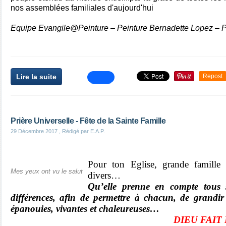
nos assemblées familiales d'aujourd'hui
Equipe Evangile@Peinture – Peinture Bernadette Lopez – P
Lire la suite
Repost
Prière Universelle - Fête de la Sainte Famille
29 Décembre 2017
, Rédigé par E.A.P.
P
our ton Eglise, grande famille
Mes yeux ont vu le salut
divers…
Qu’elle prenne en compte tous 
différences, afin de permettre à chacun, de grand
épanouies, vivantes et chaleureuses…
DIEU FAIT 