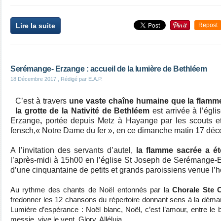
Lire la suite
Repost
Serémange- Erzange : accueil de la lumière de Bethléem
18 Décembre 2017
, Rédigé par E.A.P.
C’est à travers
une vaste chaîne humaine que la flamme
la grotte de la Nativité de Bethléem
est arrivée à l’égl
Erzange
,
portée depuis Metz à Hayange
par les scouts e
fensch,« Notre Dame du fer », en ce dimanche matin 17 dé
A l’invitation des servants d’autel,
la flamme sacrée a été
l’après-midi à 15h00 en l’église St Joseph de Serémange
d’une cinquantaine de petits et grands paroissiens venue l’
Au rythme des chants de Noël entonnés par la
Chorale Ste C
fredonner les 12 chansons du répertoire donnant sens à la démar
Lumière d’espérance : Noël blanc, Noël, c’est l’amour, entre le b
messie, vive le vent, Glory, Alléluia…