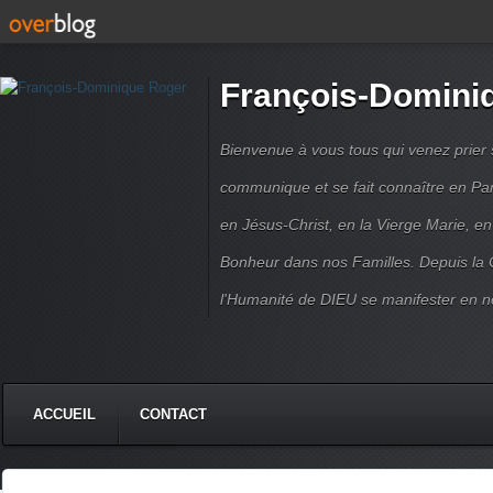
François-Domini
Bienvenue à vous tous qui venez prier s
communique et se fait connaître en Par
en Jésus-Christ, en la Vierge Marie, en
Bonheur dans nos Familles. Depuis la C
l'Humanité de DIEU se manifester en n
ACCUEIL
CONTACT