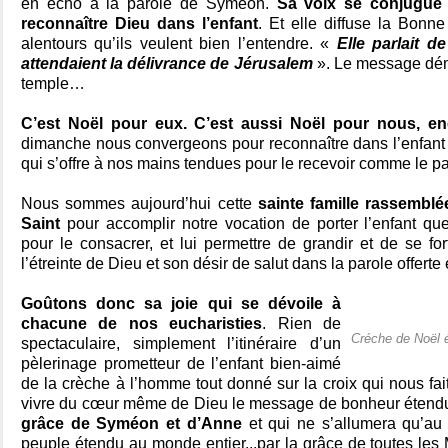
en écho à la parole de Syméon.
Sa voix se conjugue
reconnaître Dieu dans l’enfant
. Et elle diffuse la Bonn
alentours qu’ils veulent bien l’entendre. «
Elle parlait d
attendaient la délivrance de Jérusalem
». Le message dém
temple…
C’est Noël pour eux. C’est aussi Noël pour nous, en
dimanche nous convergeons pour reconnaître dans l’enfant
qui s’offre à nos mains tendues pour le recevoir comme le pa
Nous sommes aujourd’hui cette
sainte famille rassemblée
Saint
pour accomplir notre vocation de porter l’enfant 
pour le consacrer, et lui permettre de grandir et de se for
l’étreinte de Dieu et son désir de salut dans la parole offerte 
Goûtons donc sa joie qui se dévoile à
chacune de nos eucharisties
. Rien de
Créche de Noël 
spectaculaire, simplement l’itinéraire d’un
pèlerinage prometteur de l’enfant bien-aimé
de la crèche à l’homme tout donné sur la croix qui nous fai
vivre du cœur même de Dieu le message de bonheur étendu à
grâce de Syméon et d’Anne
et qui ne s’allumera qu’au
peuple étendu au monde entier...par la grâce de toutes les 