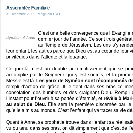
Assemblée Familiale
31 Décembre 2017
, Rédigé par E.A.P.
C’est une belle convergence que l’Evangile
Syméon et Anne
dernier jour de l’année. Ce sont trois généra
au Temple de Jérusalem. Les uns s’y renden
leur enfant, les autres parce que Dieu est au cœur de leur vi
privilégiés dans l’attente et la louange.
Ce jour-là, c’est un double accomplissement qui se prod
accomplie par le Seigneur qui y est soumis, et la prome
Messie est là.
Les yeux de Syméon sont récompensés de 
rempli d’action de grâce. Il le tient dans ses bras ce mes
consolation des humbles et des craignant Dieu. Rempli de
l’instant pour l’ouvrir à sa portée d’éternité, et
révèle à Mari
au salut de Dieu.
Elle sera la première discernée par le 
qu’elle a mis au monde. C’est l’enfant qui va tracer sa vie d
Quant à Anne, sa prophétie trouve dans l’enfant sa réalisatio
vu ou tenu dans ses bras, on dit simplement que c’est de l’