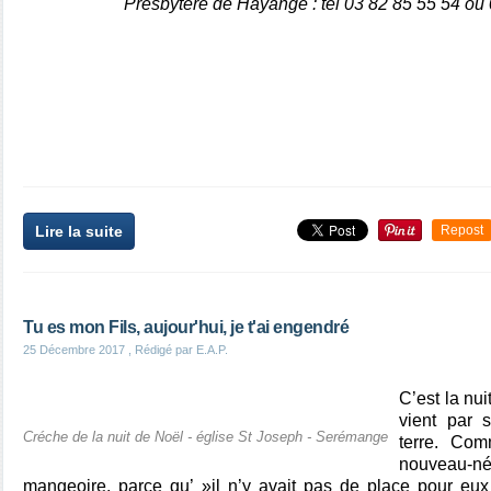
Presbytère de Hayange : tél 03 82 85 55 54 ou
Lire la suite
Repost
Tu es mon Fils, aujour'hui, je t'ai engendré
25 Décembre 2017
, Rédigé par E.A.P.
C’est la nu
vient par 
Créche de la nuit de Noël - église St Joseph - Serémange
terre. Com
nouveau
mangeoire, parce qu’ »il n’y avait pas de place pour eux