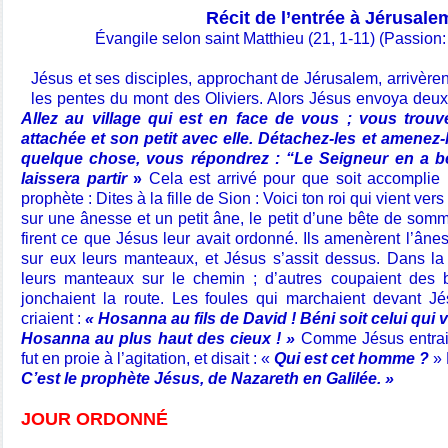
Récit de l’entrée à Jérusal
Évangile selon saint Matthieu (21, 1-11) (Passion:
Jésus et ses disciples, approchant de Jérusalem, arrivère
les pentes du mont des Oliviers. Alors Jésus envoya deux 
Allez au village qui est en face de vous ; vous trou
attachée et son petit avec elle. Détachez-les et amenez-l
quelque chose, vous répondrez : “Le Seigneur en a be
laissera partir
»
Cela est arrivé pour que soit accomplie
prophète : Dites à la fille de Sion : Voici ton roi qui vient ver
sur une ânesse et un petit âne, le petit d’une bête de somme
firent ce que Jésus leur avait ordonné. Ils amenèrent l’ânes
sur eux leurs manteaux, et Jésus s’assit dessus. Dans la f
leurs manteaux sur le chemin ; d’autres coupaient des 
jonchaient la route. Les foules qui marchaient devant Jé
criaient :
« Hosanna au fils de David ! Béni soit celui qui
Hosanna au plus haut des cieux ! »
Comme Jésus entrait 
fut en proie à l’agitation, et disait : «
Qui est cet homme ?
» 
C’est le prophète Jésus, de Nazareth en Galilée. »
JOUR ORDONNÉ