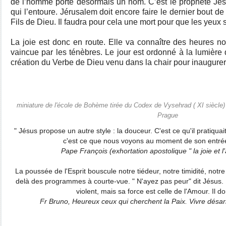
de l’homme porte désormais un nom. C’est le prophète Jésu
qui l’entoure. Jérusalem doit encore faire le dernier bout de
Fils de Dieu. Il faudra pour cela une mort pour que les yeux s
La joie est donc en route. Elle va connaître des heures no
vaincue par les ténèbres. Le jour est ordonné à la lumière qu
création du Verbe de Dieu venu dans la chair pour inaugurer
miniature de l'école de Bohème tirée du Codex de Vysehrad ( XI siècle)
Prague
" Jésus propose un autre style : la douceur. C'est ce qu'il pratiquai
c'est ce que nous voyons au moment de son entré
Pape François (exhortation apostolique " la joie et l
La poussée de l'Esprit bouscule notre tiédeur, notre timidité, notre 
delà des programmes à courte-vue. " N'ayez pas peur" dit Jésus. L
violent, mais sa force est celle de l'Amour. Il d
Fr Bruno, Heureux ceux qui cherchent la Paix. Vivre désa