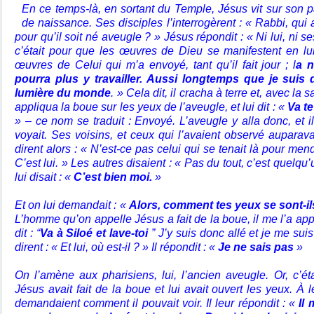
En ce temps-là, en sortant du Temple, Jésus vit sur so
de naissance. Ses disciples l’interrogèrent : « Rabbi, qui 
pour qu’il soit né aveugle ? » Jésus répondit : « Ni lui, ni 
c’était pour que les œuvres de Dieu se manifestent en lui. 
œuvres de Celui qui m’a envoyé, tant qu’il fait jour ; l
a n
pourra plus y travailler. Aussi longtemps que je suis 
lumière du monde
. » Cela dit, il cracha à terre et, avec la sal
appliqua la boue sur les yeux de l’aveugle, et lui dit : «
Va te
» – ce nom se traduit : Envoyé. L’aveugle y alla donc, et il 
voyait. Ses voisins, et ceux qui l’avaient observé auparava
dirent alors : « N’est-ce pas celui qui se tenait là pour men
C’est lui. » Les autres disaient : « Pas du tout, c’est quelqu
lui disait : «
C’est bien moi.
»
Et on lui demandait : «
Alors, comment tes yeux se sont-il
L’homme qu’on appelle Jésus a fait de la boue, il me l’a appl
dit : “
Va à Siloé et lave-toi
” J’y suis donc allé et je me suis l
dirent : « Et lui, où est-il ? » Il répondit : «
Je ne sais pas
»
On l’amène aux pharisiens, lui, l’ancien aveugle. Or, c’é
Jésus avait fait de la boue et lui avait ouvert les yeux. À le
demandaient comment il pouvait voir. Il leur répondit : «
Il