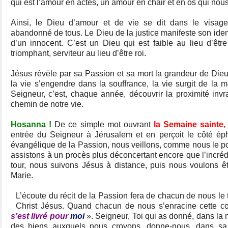
qui est l’amour en actes, un amour en chair et en os qui no
Ainsi, le Dieu d’amour et de vie se dit dans le visag
abandonné de tous. Le Dieu de la justice manifeste son ide
d’un innocent. C’est un Dieu qui est faible au lieu d’être 
triomphant, serviteur au lieu d’être roi.
Jésus révèle par sa Passion et sa mort la grandeur de Dieu.
la vie s’engendre dans la souffrance, la vie surgit de la m
Seigneur, c’est, chaque année, découvrir la proximité inv
chemin de notre vie.
Hosanna !
De ce simple mot ouvrant
la Semaine sainte
,
entrée du Seigneur à Jérusalem et en perçoit le côté éph
évangélique de la Passion, nous veillons, comme nous le p
assistons à un procès plus déconcertant encore que l’incréd
tour, nous suivons Jésus à distance, puis nous voulons ê
Marie.
L’écoute du récit de la Passion fera de chacun de nous le
Christ Jésus. Quand chacun de nous s’enracine cette co
s’est livré pour
moi
». Seigneur, Toi qui as donné, dans la 
des biens auxquels nous croyons, donne-nous, dans sa r