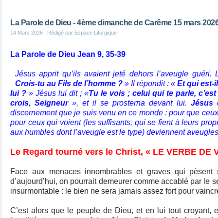
La Parole de Dieu - 4ème dimanche de Carême 15 mars 202
14 Mars 2026
, Rédigé par Espace Liturgique
La Parole de Dieu Jean 9, 35-39
Jésus apprit qu’ils avaient jeté dehors l’aveugle guéri. Le
Crois-tu au Fils de l’homme ?
» Il répondit : «
Et qui est-il
lui ?
» Jésus lui dit ; «
Tu le vois ; celui qui te
parle, c’est 
crois, Seigneur
», et il se prosterna devant lui.
Jésus 
discernement que je suis venu en ce monde : pour que ceux q
pour ceux qui voient (les suffisants, qui se fient à leurs pro
aux humbles dont l’aveugle est le type) deviennent aveugles
Le Regard tourné vers le Christ, « LE VERBE DE V
Face aux menaces innombrables et graves qui pèsent 
d’aujourd’hui, on pourrait demeurer comme accablé par le 
insurmontable : le bien ne sera jamais assez fort pour vaincre
C’est alors que le peuple de Dieu, et en lui tout croyant, 