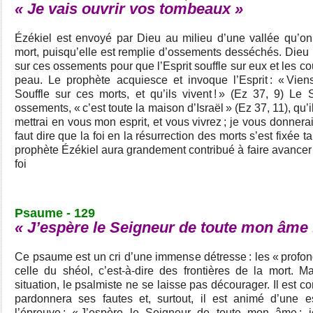
« Je vais ouvrir vos tombeaux »
Ézékiel est envoyé par Dieu au milieu d’une vallée qu’on 
mort, puisqu’elle est remplie d’ossements desséchés. Dieu
sur ces ossements pour que l’Esprit souffle sur eux et les co
peau. Le prophète acquiesce et invoque l’Esprit : « Viens
Souffle sur ces morts, et qu’ils vivent ! » (Ez 37, 9) L
ossements, « c’est toute la maison d’Israël » (Ez 37, 11), qu’i
mettrai en vous mon esprit, et vous vivrez ; je vous donnerai l
faut dire que la foi en la résurrection des morts s’est fixée t
prophète Ézékiel aura grandement contribué à faire avancer
foi
Psaume - 129
« J’espère le Seigneur de toute mon âme
Ce psaume est un cri d’une immense détresse : les « profond
celle du shéol, c’est-à-dire des frontières de la mort. M
situation, le psalmiste ne se laisse pas décourager. Il est c
pardonnera ses fautes et, surtout, il est animé d’une 
l’épreuve : « J’espère le Seigneur de toute mon âme ; je