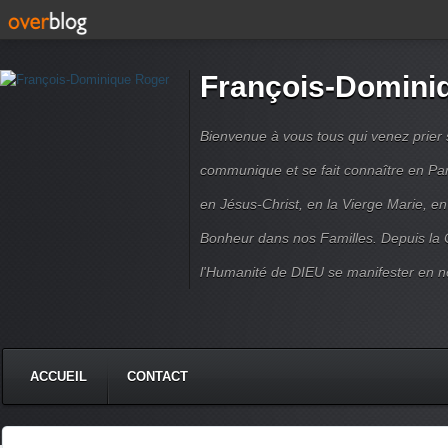
François-Domini
Bienvenue à vous tous qui venez prier s
communique et se fait connaître en Par
en Jésus-Christ, en la Vierge Marie, en
Bonheur dans nos Familles. Depuis la C
l'Humanité de DIEU se manifester en n
ACCUEIL
CONTACT