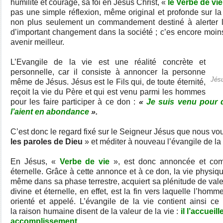
humilité et courage, sa foi en Jésus Christ, «
le Verbe de vie
pas une simple réflexion, même original et profonde sur la
non plus seulement un commandement destiné à alerter l
d’important changement dans la société ; c’es encore moins
avenir meilleur.
L’Evangile de la vie est une réalité concrète et
personnelle, car il consiste à annoncer la personne
Jésu
même de Jésus. Jésus est le Fils qui, de toute éternité,
reçoit la vie du Père et qui est venu parmi les hommes
pour les faire participer à ce don :
«
Je suis venu pour q
l’aient en abondance
».
C’est donc le regard fixé sur le Seigneur Jésus que nous vou
les
paroles de Dieu
» et méditer à nouveau l’évangile de la 
En Jésus, «
Verbe de vie
», est donc annoncée et com
éternelle. Grâce à cette annonce et à ce don, la vie physiqu
même dans sa phase terrestre, acquiert sa plénitude de valeur
divine et éternelle, en effet, est la fin vers laquelle l’hom
orienté et appelé. L’évangile de la vie contient ainsi c
la
raison humaine disent de la valeur de la vie :
il l’accueill
accomplissement.