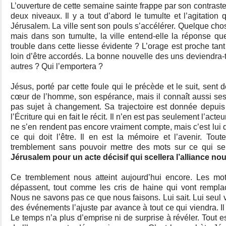
L’ouverture de cette semaine sainte frappe par son contraste
deux niveaux. Il y a tout d’abord le tumulte et l’agitation 
Jérusalem. La ville sent son pouls s’accélérer. Quelque chos
mais dans son tumulte, la ville entend-elle la réponse qu
trouble dans cette liesse évidente ? L’orage est proche tant
loin d’être accordés. La bonne nouvelle des uns deviendra-t
autres ? Qui l’emportera ?
Jésus, porté par cette foule qui le précède et le suit, sent de
cœur de l’homme, son espérance, mais il connaît aussi ses
pas sujet à changement. Sa trajectoire est donnée depui
l’Écriture qui en fait le récit. Il n’en est pas seulement l’act
ne s’en rendent pas encore vraiment compte, mais c’est lui qui
ce qui doit l’être. Il en est la mémoire et l’avenir. Tout
tremblement sans pouvoir mettre des mots sur ce qui se
Jérusalem pour un acte décisif qui scellera l’alliance
nouv
Ce tremblement nous atteint aujourd’hui encore. Les mot
dépassent, tout comme les cris de haine qui vont rempla
Nous ne savons pas ce que nous faisons. Lui sait. Lui seul vo
des événements l’ajuste par avance à tout ce qui viendra. Il 
Le temps n’a plus d’emprise ni de surprise à révéler. Tout es