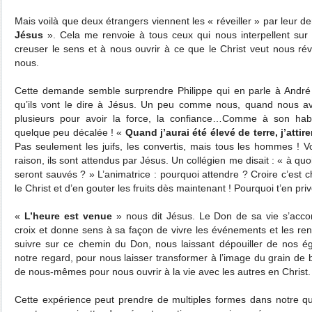
Mais voilà que deux étrangers viennent les « réveiller » par leur 
Jésus
». Cela me renvoie à tous ceux qui nous interpellent sur 
creuser le sens et à nous ouvrir à ce que le Christ veut nous rév
nous.
Cette demande semble surprendre Philippe qui en parle à André
qu’ils vont le dire à Jésus. Un peu comme nous, quand nous a
plusieurs pour avoir la force, la confiance…Comme à son hab
quelque peu décalée ! «
Quand j’aurai été élevé de terre, j’atti
Pas seulement les juifs, les convertis, mais tous les hommes ! V
raison, ils sont attendus par Jésus. Un collégien me disait : « à quo
seront sauvés ? » L’animatrice : pourquoi attendre ? Croire c’est c
le Christ et d’en gouter les fruits dès maintenant ! Pourquoi t’en priv
«
L’heure est venue
» nous dit Jésus. Le Don de sa vie s’acco
croix et donne sens à sa façon de vivre les événements et les ren
suivre sur ce chemin du Don, nous laissant dépouiller de nos é
notre regard, pour nous laisser transformer à l’image du grain de 
de nous-mêmes pour nous ouvrir à la vie avec les autres en Christ.
Cette expérience peut prendre de multiples formes dans notre qu