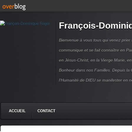
François-Domini
Bienvenue à vous tous qui venez prier s
communique et se fait connaître en Par
en Jésus-Christ, en la Vierge Marie, en
Bonheur dans nos Familles. Depuis la C
l'Humanité de DIEU se manifester en n
ACCUEIL
CONTACT