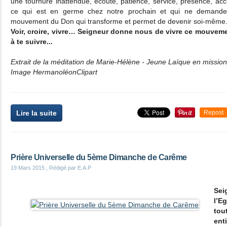
une tournure inattendue, écoute, patience, service, présence, acc
ce qui est en germe chez notre prochain et qui ne demande q
mouvement du Don qui transforme et permet de devenir soi-même
Voir, croire, vivre… Seigneur donne nous de vivre ce mouve
à te suivre...
Extrait de la méditation de Marie-Hélène - Jeune Laïque en mission
Image HermanoléonClipart
Lire la suite
Repost
Prière Universelle du 5ème Dimanche de Carême
19 Mars 2015
, Rédigé par E.A.P
Sei
l’E
tou
enti