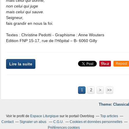
mais celui qui donne,
non celui qui juge
mais celui qui sauve.
Seigneur,
fais grandir en nous la foi.
Textes : Christine Pedotti - Graphisme : Anne Wouters
Edition FNP 15-17, rue de l’Hôpital – B- 6060 Gilly
Lire la suite
Repost
1
2
>
>>
Theme: Classical
Voir le profil de
Espace Liturgique
sur le portail Overblog
Top articles
Contact
Signaler un abus
C.G.U.
Cookies et données personnelles
Préférences cookies