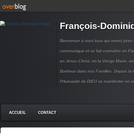
François-Domini
Bienvenue à vous tous qui venez prier s
communique et se fait connaître en Par
en Jésus-Christ, en la Vierge Marie, en
Bonheur dans nos Familles. Depuis la C
l'Humanité de DIEU se manifester en n
ACCUEIL
CONTACT