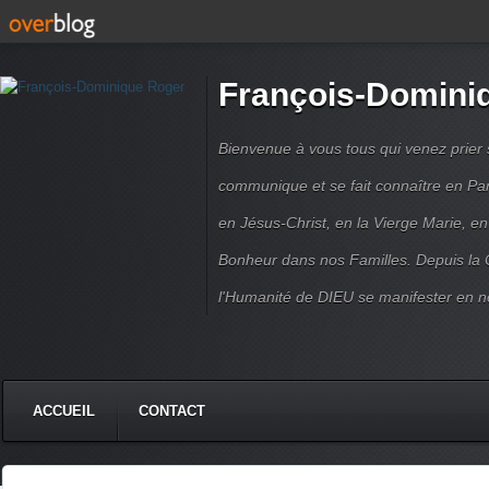
François-Domini
Bienvenue à vous tous qui venez prier s
communique et se fait connaître en Par
en Jésus-Christ, en la Vierge Marie, en
Bonheur dans nos Familles. Depuis la C
l'Humanité de DIEU se manifester en n
ACCUEIL
CONTACT