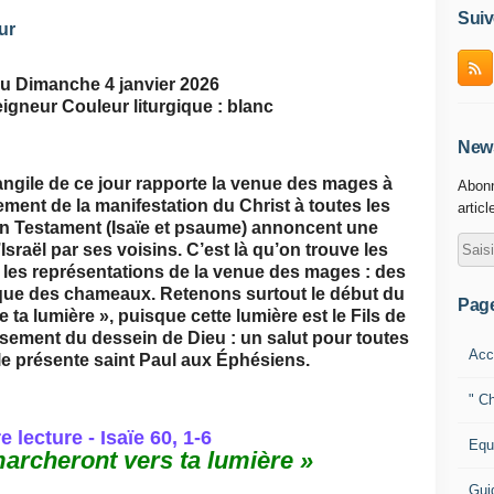
Suiv
ur
du Dimanche 4 janvier 2026
igneur Couleur liturgique : blanc
News
angile de ce jour rapporte la venue des mages à
Abonn
ment de la manifestation du Christ à toutes les
articl
ien Testament (Isaïe et psaume) annoncent une
Israël par ses voisins. C’est là qu’on trouve les
 les représentations de la venue des mages : des
 que des chameaux. Retenons surtout le début du
Pag
e ta lumière », puisque cette lumière est le Fils de
ssement du dessein de Dieu : un salut pour toutes
Acc
le présente saint Paul aux Éphésiens.
" Ch
 lecture - Isaïe 60, 1-6
Equ
archeront vers ta lumière »
Gui