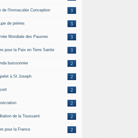
e de l'Immaculée Conception
3
upe de prières
3
rnée Mondiale des Pauvres
3
re pour la Paix en Terre Sainte
3
nda buissonnier
2
pelet à St Joseph
2
cert
2
sécration
2
itation de la Toussaint
2
ère pour la France
2