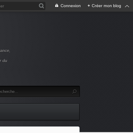
Connexion
+
Créer mon blog
rance,
r du