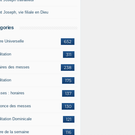
t Joseph, vie filiale en Dieu
gories
re Universelle
652
itation
311
aires des messes
238
itation
175
ses : horaires
137
once des messes
130
itation Dominicale
121
ère de la semaine
116