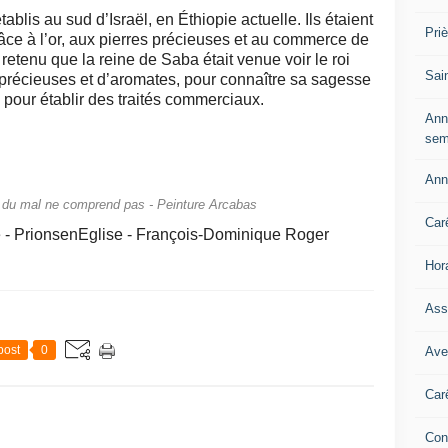
blis au sud d’Israël, en Éthiopie actuelle. Ils étaient
Pri
ce à l’or, aux pierres précieuses et au commerce de
retenu que la reine de Saba était venue voir le roi
Sai
 précieuses et d’aromates, pour connaître sa sagesse
 pour établir des traités commerciaux.
Ann
sem
Ann
 du mal ne comprend pas - Peinture Arcabas
Car
- PrionsenEglise - François-Dominique Roger
Hor
Ass
post
0
Ave
Car
Con