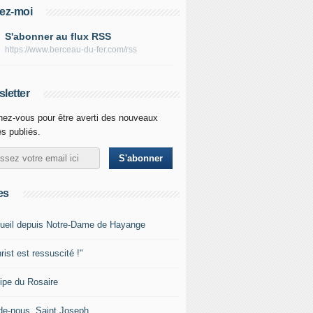
ez-moi
S'abonner au flux RSS
https://www.berceau-du-fer.com/rss
letter
ez-vous pour être averti des nouveaux
es publiés.
es
ueil depuis Notre-Dame de Hayange
rist est ressuscité !"
ipe du Rosaire
de-nous, Saint Joseph