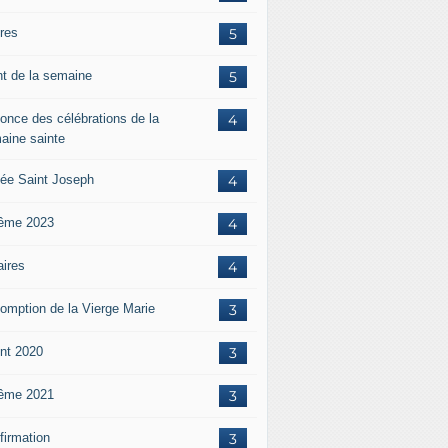
ères
5
nt de la semaine
5
once des célébrations de la
4
aine sainte
ée Saint Joseph
4
ême 2023
4
aires
4
omption de la Vierge Marie
3
nt 2020
3
ême 2021
3
firmation
3