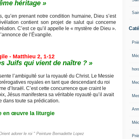
me héritage »
Sain
, qu’en prenant notre condition humaine, Dieu s’est
révélation contient son projet de salut qui concerne
Caté
réation. C’est ce qu’il appelle le « mystère de Dieu ».
 l’annonce de l’Évangile.
Priè
Méd
ile - Matthieu 2, 1-12
es Juifs qui vient de naître ? »
hor
sente l’ambiguïté sur la royauté du Christ. Le Messie
prérogatives royales en tant que descendant du roi
Med
me d’Israël. C’est cette concurrence que craint le
ix, Jésus manifestera sa véritable royauté qu’il avait
Mes
 dans toute sa prédication.
Ann
e en œuvre la liturgie
Méd
ent adorer le roi " Peinture Bernadette Lopez
Pri