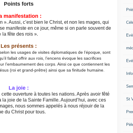
Points forts
Priè
a manifestation :
 ». Aussi, c’est bien le Christ, et non les mages, qui
Cél
il se manifeste en ce jour, même si on parle souvent de
« la fête des rois ».
Evè
Les présents :
méd
elon les usages de visites diplomatiques de l’époque, sont
’il fallait offrir aux rois, l’encens évoque les sacrifices
Evé
e pour l’embaumement des corps. Ainsi ce que contiennent les
Jésus (roi et grand-prêtre) ainsi que sa finitude humaine.
Inf
Sem
La joie :
cette ouverture à toutes les nations. Après avoir fêté
St 
à la joie de la Sainte Famille. Aujourd’hui, avec ces
 mages, nous sommes appelés à nous réjouir de la
e du Christ pour tous.
Pre
Pèl