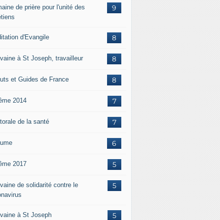
aine de prière pour l'unité des
9
étiens
itation d'Evangile
8
vaine à St Joseph, travailleur
8
uts et Guides de France
8
ême 2014
7
torale de la santé
7
aume
6
ême 2017
5
aine de solidarité contre le
5
onavirus
vaine à St Joseph
5