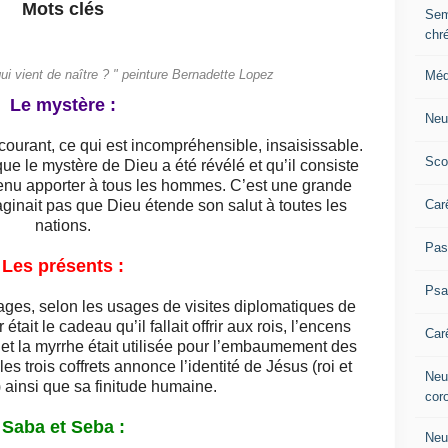
Mots clés
Sem
chr
Méd
qui vient de naître ? " peinture Bernadette Lopez
Le mystère :
Neu
courant, ce qui est incompréhensible, insaisissable.
Sco
que le mystère de Dieu a été révélé et qu’il consiste
 venu apporter à tous les hommes. C’est une grande
Car
ginait pas que Dieu étende son salut à toutes les
nations.
Pas
Les présents :
Ps
ages, selon les usages de visites diplomatiques de
était le cadeau qu’il fallait offrir aux rois, l’encens
Car
s et la myrrhe était utilisée pour l’embaumement des
es trois coffrets annonce l’identité de Jésus (roi et
Neuv
 ainsi que sa finitude humaine.
cor
Saba et Seba :
Neu