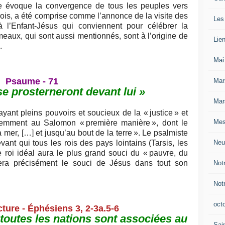
lle évoque la convergence de tous les peuples vers
is, a été comprise comme l’annonce de la visite des
Les
 l’Enfant-Jésus qui conviennent pour célébrer la
meaux, qui sont aussi mentionnés, sont à l’origine de
Lie
.
Mai
Psaume - 71
Mar
se prosterneront devant lui »
Mar
yant pleins pouvoirs et soucieux de la « justice » et
Mes
idemment au Salomon « première manière », dont le
 mer, […] et jusqu’au bout de la terre ». Le psalmiste
Neu
evant qui tous les rois des pays lointains (Tarsis, les
e roi idéal aura le plus grand souci du « pauvre, du
era précisément le souci de Jésus dans tout son
Not
Not
oct
ture - Éphésiens 3, 2-3a.5-6
 toutes les nations sont associées au
Sain