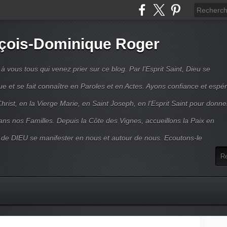
çois-Dominique Roger
 vous tous qui venez prier sur ce blog. Par l’Esprit Saint, Dieu se
 et se fait connaître en Paroles et en Actes. Ayons confiance et espé
hrist, en la Vierge Marie, en Saint Joseph, en l’Esprit Saint pour donne
ns nos Familles. Depuis la Côte des Vignes, accueillons la Paix en
 de DIEU se manifester en nous et autour de nous. Ecoutons-le