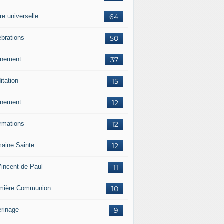
re universelle
64
ébrations
50
nement
37
itation
15
nement
12
ormations
12
aine Sainte
12
Vincent de Paul
11
mière Communion
10
erinage
9