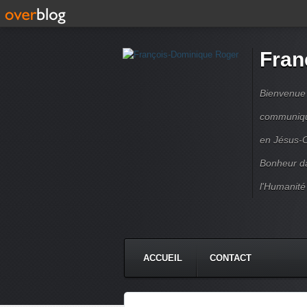
Fran
Bienvenue à
communique
en Jésus-C
Bonheur da
l'Humanité
ACCUEIL
CONTACT