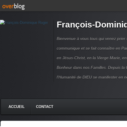
François-Domini
Bienvenue à vous tous qui venez prier s
communique et se fait connaître en Par
en Jésus-Christ, en la Vierge Marie, en
Bonheur dans nos Familles. Depuis la C
l'Humanité de DIEU se manifester en n
ACCUEIL
CONTACT