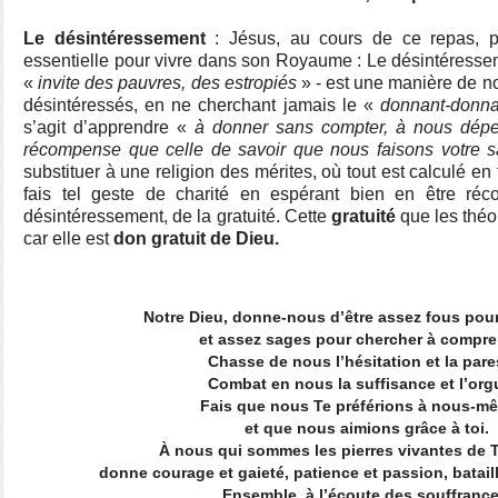
Le désintéressement
: Jésus, au cours de ce repas, p
essentielle pour vivre dans son Royaume : Le désintéresse
«
invite des pauvres, des estropiés
» - est une manière de no
désintéressés, en ne cherchant jamais le «
donnant-donna
s’agit d’apprendre «
à donner sans compter, à nous dépen
récompense que celle de savoir que nous faisons votre s
substituer à une religion des mérites, où tout est calculé 
fais tel geste de charité en espérant bien en être réc
désintéressement, de la gratuité. Cette
gratuité
que les théo
car elle est
don gratuit de Dieu.
Notre Dieu, donne-nous d’être assez fous pour
et assez sages pour chercher à compr
Chasse de nous l’hésitation et la par
Combat en nous la suffisance et l’org
Fais que nous Te préférions à nous-m
et que nous aimions grâce à toi.
À nous qui sommes les pierres vivantes de 
donne courage et gaieté, patience et passion, bataill
Ensemble, à l’écoute des souffranc