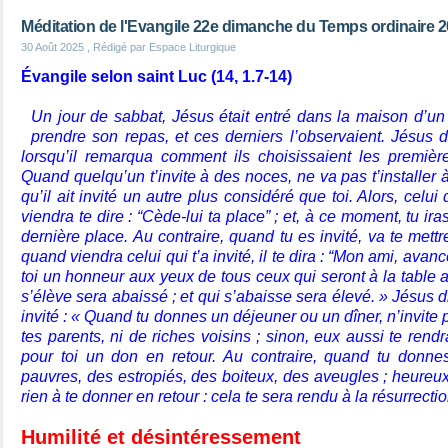
Méditation de l'Evangile 22e dimanche du Temps ordinaire 
30 Août 2025
, Rédigé par Espace Liturgique
Évangile selon saint Luc (14, 1.7-14)
Un jour de sabbat, Jésus était entré dans la maison d’un
prendre son repas, et ces derniers l’observaient. Jésus d
lorsqu’il remarqua comment ils choisissaient les premières
Quand quelqu’un t’invite à des noces, ne va pas t’installer 
qu’il ait invité un autre plus considéré que toi. Alors, celui q
viendra te dire : “Cède-lui ta place” ; et, à ce moment, tu ira
dernière place. Au contraire, quand tu es invité, va te mettr
quand viendra celui qui t’a invité, il te dira : “Mon ami, avan
toi un honneur aux yeux de tous ceux qui seront à la table a
s’élève sera abaissé ; et qui s’abaisse sera élevé. » Jésus dis
invité : « Quand tu donnes un déjeuner ou un dîner, n’invite pa
tes parents, ni de riches voisins ; sinon, eux aussi te rendrai
pour toi un don en retour. Au contraire, quand tu donnes
pauvres, des estropiés, des boiteux, des aveugles ; heureux 
rien à te donner en retour : cela te sera rendu à la résurrecti
Humilité et désintéressement