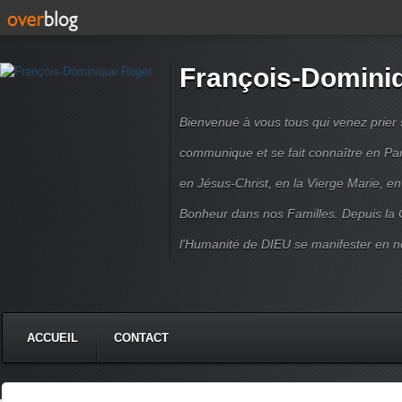
François-Domini
Bienvenue à vous tous qui venez prier s
communique et se fait connaître en Par
en Jésus-Christ, en la Vierge Marie, en
Bonheur dans nos Familles. Depuis la C
l'Humanité de DIEU se manifester en n
ACCUEIL
CONTACT