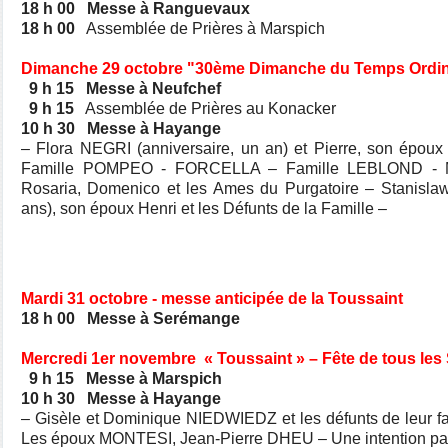
18 h 00
Messe à Ranguevaux
18 h 00
Assemblée de Prières à Marspich
Dimanche 29 octobre "30ème Dimanche du Temps Ordin
9 h 15
Messe à Neufchef
9 h 15
Assemblée de Prières au Konacker
10 h 30
Messe à Hayange
– Flora NEGRI (anniversaire, un an) et Pierre, son épou
Famille POMPEO - FORCELLA – Famille LEBLOND - 
Rosaria, Domenico et les Ames du Purgatoire – Stanisla
ans), son époux Henri et les Défunts de la Famille –
Mardi 31 octobre - messe anticipée de la Toussaint
18 h 00
Messe à Serémange
Mercredi 1er novembre « Toussaint » – Fête de tous les 
9 h 15
Messe à Marspich
10 h 30
Messe à Hayange
– Gisèle et Dominique NIEDWIEDZ et les défunts de leur
Les époux MONTESI, Jean-Pierre DHEU – Une intention part