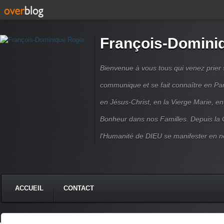
François-Domini
Bienvenue à vous tous qui venez prier s
communique et se fait connaître en Par
en Jésus-Christ, en la Vierge Marie, en
Bonheur dans nos Familles. Depuis la C
l'Humanité de DIEU se manifester en n
ACCUEIL
CONTACT