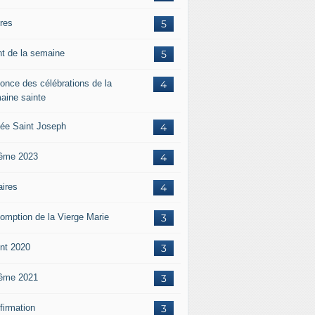
ères
5
nt de la semaine
5
once des célébrations de la
4
aine sainte
ée Saint Joseph
4
ême 2023
4
aires
4
omption de la Vierge Marie
3
nt 2020
3
ême 2021
3
firmation
3