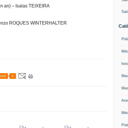
n an) – Isaïas TEIXEIRA
Sain
 Kenzo ROQUES WINTERHALTER
Caté
Priè
Méd
hor
Med
post
0
Mes
Ann
Méd
Pri