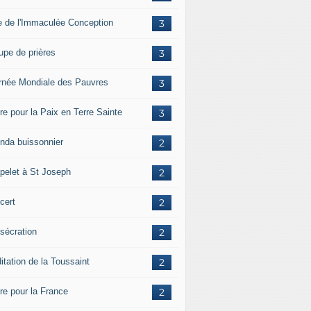
e de l'Immaculée Conception
3
upe de prières
3
rnée Mondiale des Pauvres
3
re pour la Paix en Terre Sainte
3
nda buissonnier
2
pelet à St Joseph
2
cert
2
sécration
2
itation de la Toussaint
2
ère pour la France
2