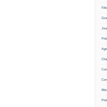
Fêt
Gro
Jou
Priè
Age
Cha
Con
Con
Méd
Pri