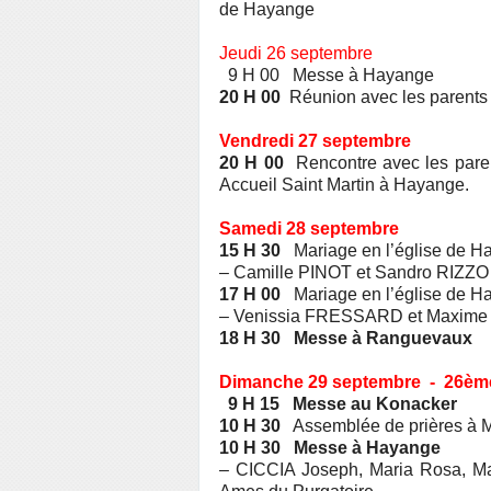
de Hayange
Jeudi 26 septembre
9 H 00 Messe à Hayange
20 H 00
Réunion avec les parents
Vendredi 27 septembre
20 H 00
Rencontre avec les parent
Accueil Saint Martin à Hayange.
Samedi 28 septembre
15 H 30
Mariage en l’église de H
– Camille PINOT et Sandro RIZZO
17 H 00
Mariage en l’église de H
– Venissia FRESSARD et Maxim
18 H 30 Messe à Ranguevaux
Dimanche 29 septembre - 26èm
9 H 15 Messe au Konacker
10 H 30
Assemblée de prières à M
10 H 30 Messe à Hayange
– CICCIA Joseph, Maria Rosa, Ma