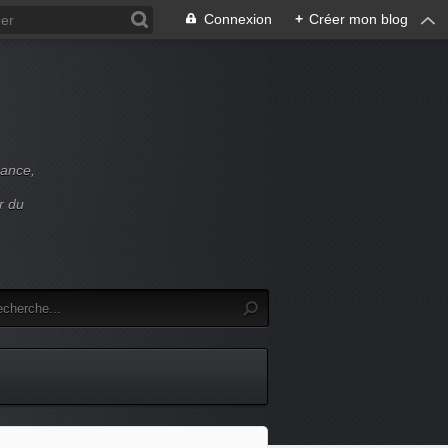
Connexion
+
Créer mon blog
rance,
r du