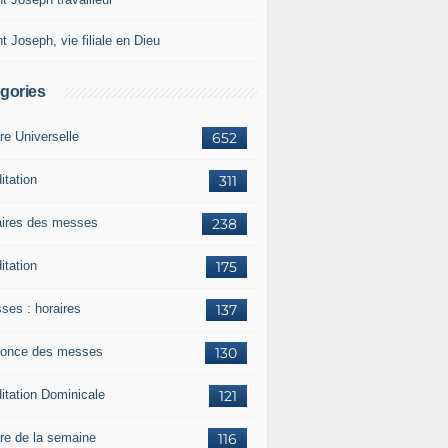
t Joseph, vie filiale en Dieu
gories
re Universelle
652
itation
311
aires des messes
238
itation
175
ses : horaires
137
once des messes
130
itation Dominicale
121
ère de la semaine
116