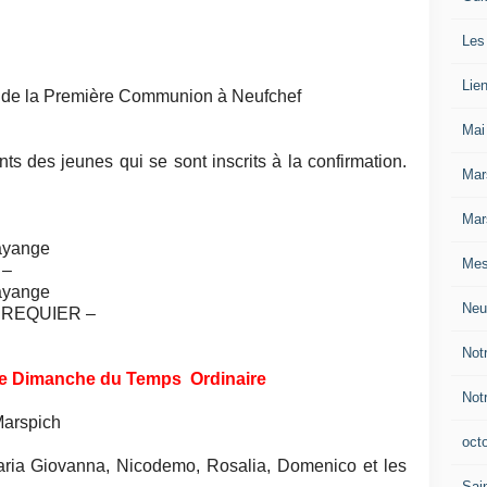
Les
Lie
 de la Première Communion à Neufchef
Mai
s des jeunes qui se sont inscrits à la confirmation.
Mar
Mar
ayange
Mes
 –
ayange
Neu
e REQUIER –
Not
e Dimanche du Temps Ordinaire
Not
arspich
oct
ria Giovanna, Nicodemo, Rosalia, Domenico et les
Sain