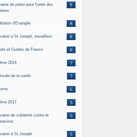
aine de prière pour l'unité des
9
étiens
itation d'Evangile
8
vaine à St Joseph, travailleur
8
uts et Guides de France
8
ême 2014
7
torale de la santé
7
aume
6
ême 2017
5
aine de solidarité contre le
5
onavirus
vaine à St Joseph
5