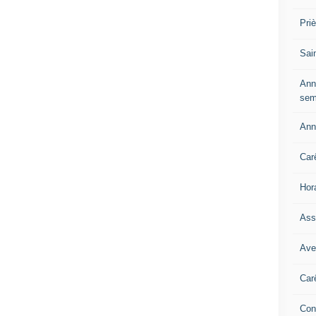
Pri
Sai
Ann
sem
Ann
Car
Hor
Ass
Ave
Car
Con