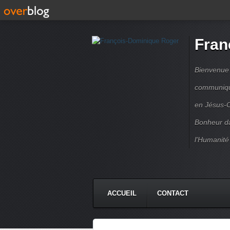
Fran
Bienvenue à
communique
en Jésus-C
Bonheur da
l'Humanité
ACCUEIL
CONTACT