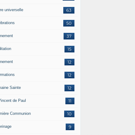
re universelle
63
ébrations
50
nement
37
itation
15
nement
12
ormations
12
aine Sainte
12
Vincent de Paul
11
mière Communion
10
erinage
9