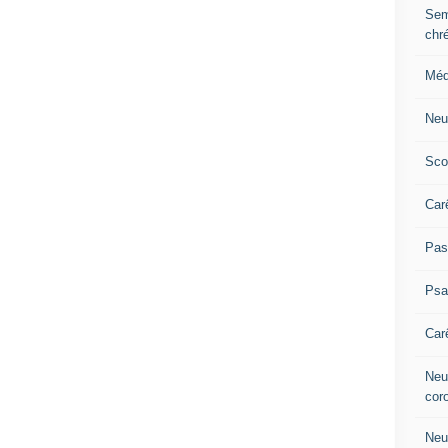
Sem
chr
Méd
Neu
Sco
Car
Pas
Ps
Car
Neuv
cor
Neu