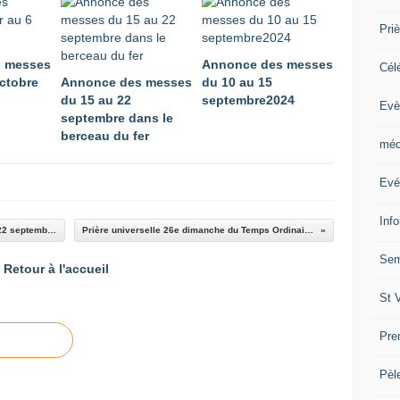
Priè
 messes
Annonce des messes
Cél
octobre
Annonce des messes
du 10 au 15
du 15 au 22
septembre2024
Evè
septembre dans le
berceau du fer
méd
Evé
Inf
Méditation 25e dimanche du Temps Ordinaire 22 septembre 2024
Prière universelle 26e dimanche du Temps Ordinaire 2024
Sem
Retour à l'accueil
St 
Pre
Pèl