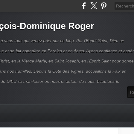
çois-Dominique Roger
 vous tous qui venez prier sur ce blog. Par l’Esprit Saint, Dieu se
 et se fait connaître en Paroles et en Actes. Ayons confiance et espé
hrist, en la Vierge Marie, en Saint Joseph, en l’Esprit Saint pour donne
ns nos Familles. Depuis la Côte des Vignes, accueillons la Paix en
 de DIEU se manifester en nous et autour de nous. Ecoutons-le