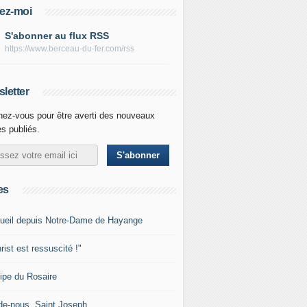
ez-moi
S'abonner au flux RSS
https://www.berceau-du-fer.com/rss
letter
ez-vous pour être averti des nouveaux
es publiés.
es
ueil depuis Notre-Dame de Hayange
rist est ressuscité !"
ipe du Rosaire
de-nous, Saint Joseph