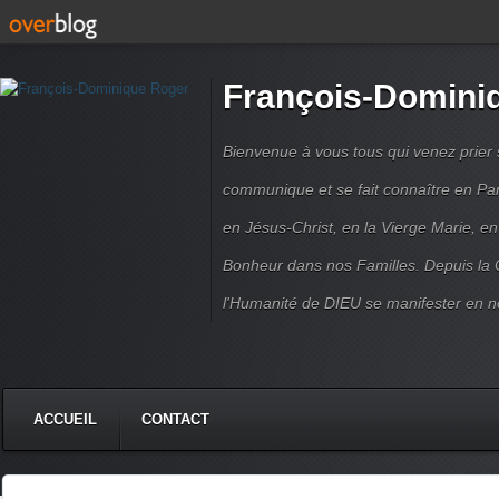
François-Domini
Bienvenue à vous tous qui venez prier s
communique et se fait connaître en Par
en Jésus-Christ, en la Vierge Marie, en
Bonheur dans nos Familles. Depuis la C
l'Humanité de DIEU se manifester en n
ACCUEIL
CONTACT