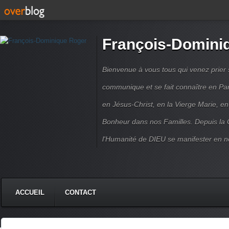
François-Domini
Bienvenue à vous tous qui venez prier s
communique et se fait connaître en Par
en Jésus-Christ, en la Vierge Marie, en
Bonheur dans nos Familles. Depuis la C
l'Humanité de DIEU se manifester en n
ACCUEIL
CONTACT