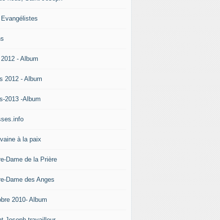
 Evangélistes
ns
 2012 - Album
s 2012 - Album
s-2013 -Album
ses.info
vaine à la paix
re-Dame de la Prière
re-Dame des Anges
obre 2010- Album
t Joseph travailleur