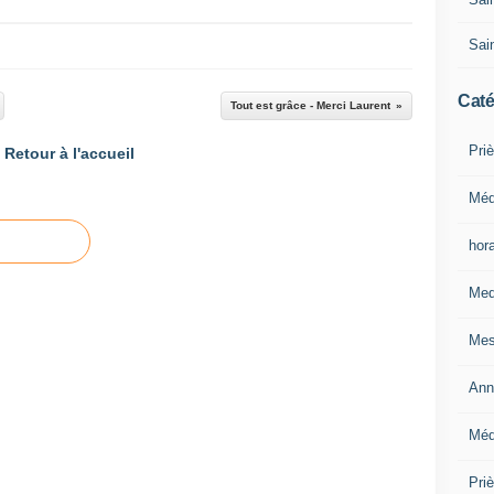
Sain
Caté
Tout est grâce - Merci Laurent
Priè
Retour à l'accueil
Méd
hor
Med
Mes
Ann
Méd
Pri