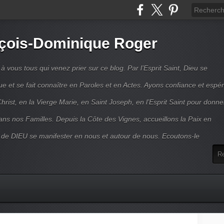
çois-Dominique Roger
 vous tous qui venez prier sur ce blog. Par l’Esprit Saint, Dieu se
 et se fait connaître en Paroles et en Actes. Ayons confiance et espé
hrist, en la Vierge Marie, en Saint Joseph, en l’Esprit Saint pour donne
ns nos Familles. Depuis la Côte des Vignes, accueillons la Paix en
 de DIEU se manifester en nous et autour de nous. Ecoutons-le