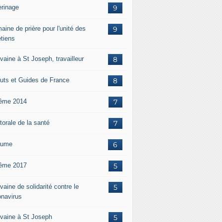
erinage
9
aine de prière pour l'unité des
9
étiens
vaine à St Joseph, travailleur
8
uts et Guides de France
8
ême 2014
7
torale de la santé
7
aume
6
ême 2017
5
aine de solidarité contre le
5
onavirus
vaine à St Joseph
5