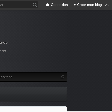
Connexion
+
Créer mon blog
rance,
r du