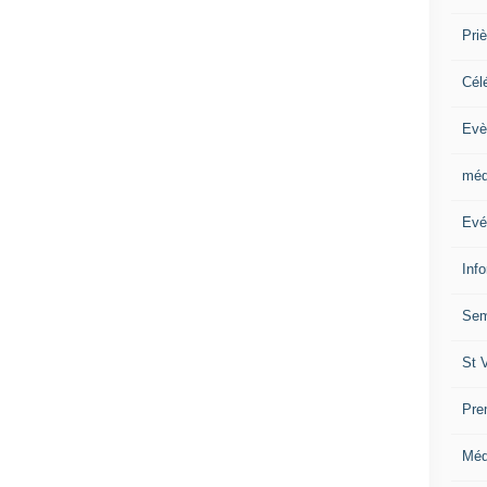
Priè
Cél
Evè
méd
Evé
Inf
Sem
St 
Pre
Méd