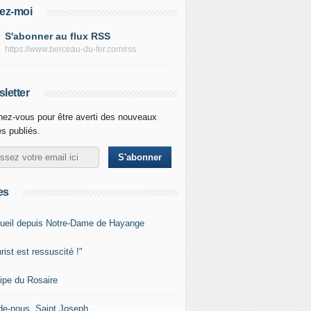
ez-moi
S'abonner au flux RSS
https://www.berceau-du-fer.com/rss
letter
ez-vous pour être averti des nouveaux
es publiés.
es
ueil depuis Notre-Dame de Hayange
rist est ressuscité !"
ipe du Rosaire
de-nous, Saint Joseph