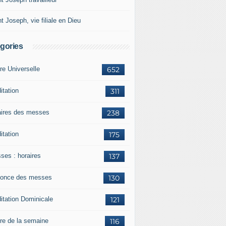
t Joseph, vie filiale en Dieu
gories
re Universelle
652
itation
311
aires des messes
238
itation
175
ses : horaires
137
once des messes
130
itation Dominicale
121
ère de la semaine
116