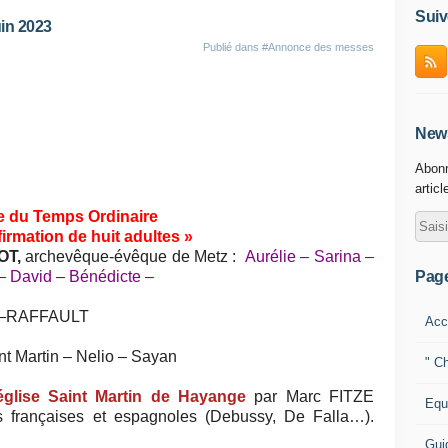
Suiv
in 2023
Publié dans
#Annonce des messes
News
Abonn
articl
e du Temps Ordinaire
irmation de huit adultes »
OT,
archevêque-évêque de Metz :
Aurélie – Sarina –
Pag
 – David – Bénédicte –
N–RAFFAULT
Acc
t Martin – Nelio – Sayan
" Ch
église Saint Martin de Hayange
par Marc FITZE
Equ
 françaises et espagnoles (Debussy, De Falla…).
Gui