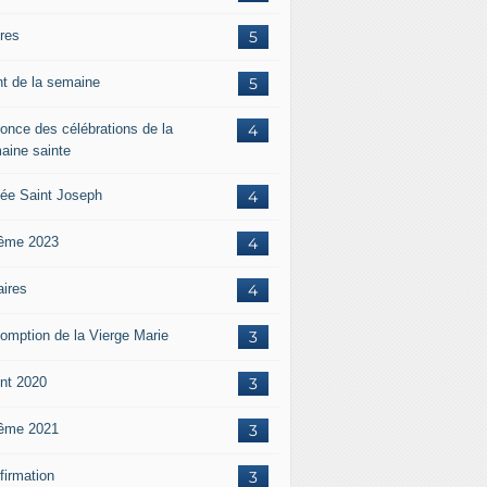
ères
5
nt de la semaine
5
once des célébrations de la
4
aine sainte
ée Saint Joseph
4
ême 2023
4
aires
4
omption de la Vierge Marie
3
nt 2020
3
ême 2021
3
firmation
3