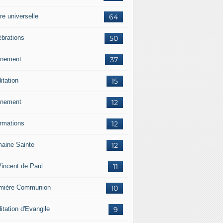
re universelle
64
ébrations
50
nement
37
itation
15
nement
12
ormations
12
aine Sainte
12
Vincent de Paul
11
mière Communion
10
itation d'Evangile
9