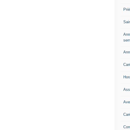
Pri
Sai
Ann
sem
Ann
Car
Hor
Ass
Ave
Car
Con