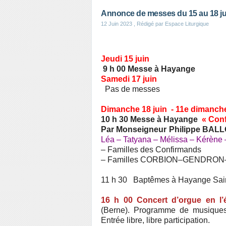
Annonce de messes du 15 au 18 ju
12 Juin 2023
, Rédigé par Espace Liturgique
Jeudi 15 juin
9 h 00 Messe à Hayange
Samedi 17 juin
Pas de messes
Dimanche 18 juin - 11e dimanch
10 h 30 Messe à Hayange
« Conf
Par Monseigneur Philippe BALL
Léa – Tatyana – Mélissa – Kérène
– Familles des Confirmands
– Familles CORBION–GENDRO
11 h 30 Baptêmes à Hayange Sain
16 h 00 Concert d’orgue en l’
(Berne). Programme de musiques
Entrée libre, libre participation.