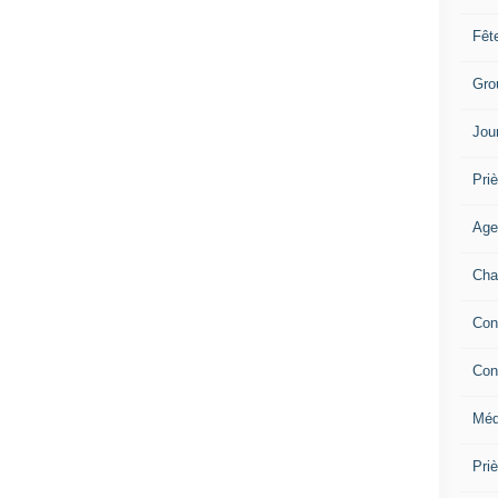
Fêt
Gro
Jou
Priè
Age
Cha
Con
Con
Méd
Pri