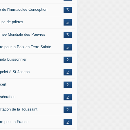
e de l'Immaculée Conception
3
upe de prières
3
rnée Mondiale des Pauvres
3
re pour la Paix en Terre Sainte
3
nda buissonnier
2
pelet à St Joseph
2
cert
2
sécration
2
itation de la Toussaint
2
ère pour la France
2