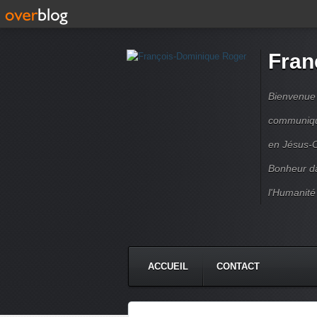
Fran
Bienvenue à
communique
en Jésus-C
Bonheur da
l'Humanité
ACCUEIL
CONTACT