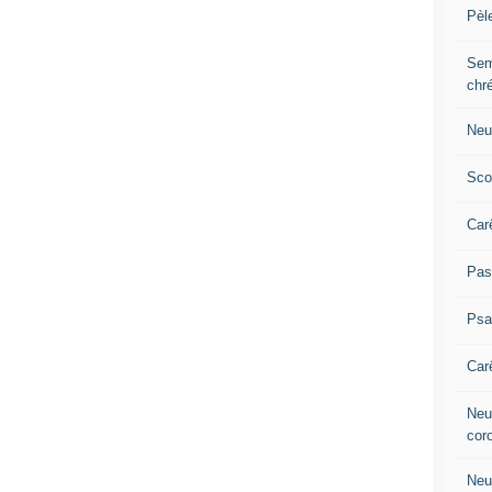
Pèl
Sem
chr
Neu
Sco
Car
Pas
Ps
Car
Neuv
cor
Neu