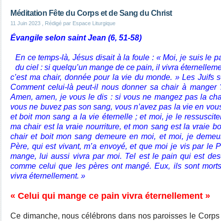
Méditation Fête du Corps et de Sang du Christ
11 Juin 2023
, Rédigé par Espace Liturgique
Évangile selon saint Jean (6, 51-58)
En ce temps-là, Jésus disait à la foule : « Moi, je suis le 
du ciel : si quelqu’un mange de ce pain, il vivra éternellem
c’est ma chair, donnée pour la vie du monde. » Les Juifs se
Comment celui-là peut-il nous donner sa chair à manger ?
Amen, amen, je vous le dis : si vous ne mangez pas la chai
vous ne buvez pas son sang, vous n’avez pas la vie en vou
et boit mon sang a la vie éternelle ; et moi, je le ressusciter
ma chair est la vraie nourriture, et mon sang est la vraie 
chair et boit mon sang demeure en moi, et moi, je deme
Père, qui est vivant, m’a envoyé, et que moi je vis par le
mange, lui aussi vivra par moi. Tel est le pain qui est des
comme celui que les pères ont mangé. Eux, ils sont morts
vivra éternellement. »
« Celui qui mange ce pain vivra éternellement »
Ce dimanche, nous célébrons dans nos paroisses le Corps 