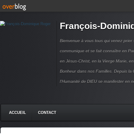
François-Domini
Bienvenue à vous tous qui venez prier s
communique et se fait connaître en Par
en Jésus-Christ, en la Vierge Marie, en
Bonheur dans nos Familles. Depuis la C
l'Humanité de DIEU se manifester en n
ACCUEIL
CONTACT