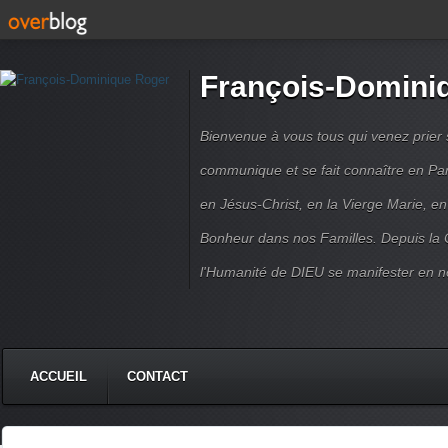
François-Domini
Bienvenue à vous tous qui venez prier s
communique et se fait connaître en Par
en Jésus-Christ, en la Vierge Marie, en
Bonheur dans nos Familles. Depuis la C
l'Humanité de DIEU se manifester en n
ACCUEIL
CONTACT