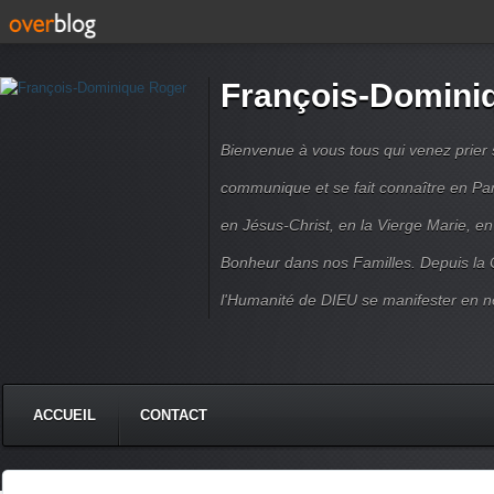
François-Domini
Bienvenue à vous tous qui venez prier s
communique et se fait connaître en Par
en Jésus-Christ, en la Vierge Marie, en
Bonheur dans nos Familles. Depuis la C
l'Humanité de DIEU se manifester en n
ACCUEIL
CONTACT