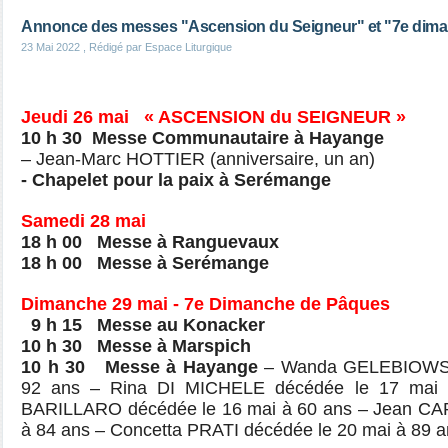
Annonce des messes "Ascension du Seigneur" et "7e dim
23 Mai 2022
, Rédigé par Espace Liturgique
Jeudi 26 mai « ASCENSION du SEIGNEUR »
10 h 30 Messe Communautaire à Hayange
– Jean-Marc HOTTIER (anniversaire, un an)
- Chapelet pour la paix à Serémange
Samedi 28 mai
18 h 00 Messe à Ranguevaux
18 h 00 Messe à Serémange
Dimanche 29 mai - 7e Dimanche de Pâques
9 h 15 Messe au Konacker
10 h 30 Messe à Marspich
10 h 30 Messe à Hayange
– Wanda GELEBIOWSK
92 ans – Rina DI MICHELE décédée le 17 mai 
BARILLARO décédée le 16 mai à 60 ans – Jean CA
à 84 ans – Concetta PRATI décédée le 20 mai à 89 