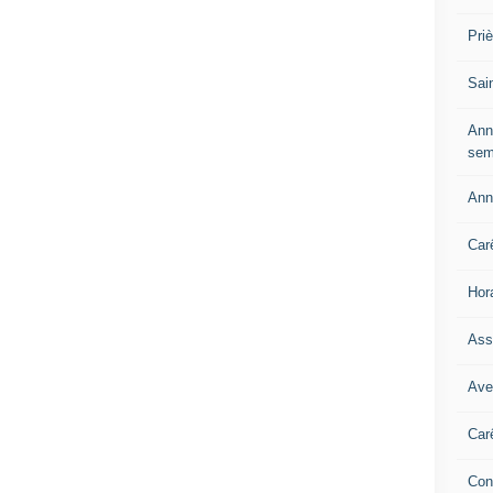
Pri
Sai
Ann
sem
Ann
Car
Hor
Ass
Ave
Car
Con