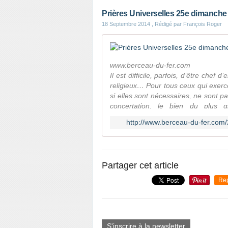
Prières Universelles 25e dimanche 
18 Septembre 2014
, Rédigé par François Roger
www.berceau-du-fer.com
Il est difficile, parfois, d’être chef 
religieux… Pour tous ceux qui exerce
si elles sont nécessaires, ne sont 
concertation, le bien du plus 
préoccupations… SEIGNEUR, nous t’
http://www.berceau-du-fer.com/
responsabilité, dépendant d’aides d
ceux qui connaissent la pauvreté, 
frères qui leur permettent de gard
t’en prions Il est difficile d’avoir
Partager cet article
d’un revenu décent… Pour tous ceux 
ne perçoivent pas des salaires suff
Re
tous les bénévoles au service des p
de rester insensible devant les b
particulier, de nos églises… Modest
de prières et de recueillement… Pou
S'inscrire à la newsletter