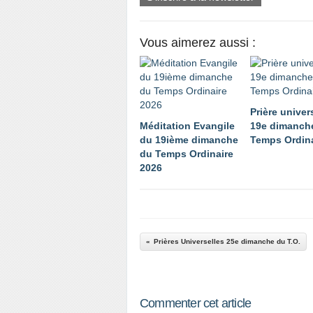
vient d’abord, pour se nourrir de l
serviteurs dont elle a tant besoin…
Vous aimerez aussi :
Prière univer
Méditation Evangile
19e dimanch
du 19ième dimanche
Temps Ordina
du Temps Ordinaire
2026
Prières Universelles 25e dimanche du T.O.
Commenter cet article