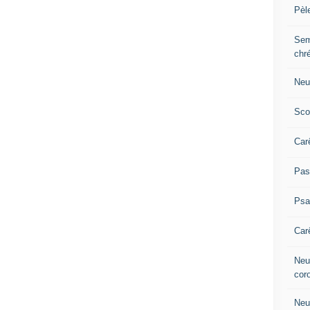
Pèl
Sem
chr
Neu
Sco
Car
Pas
Ps
Car
Neuv
cor
Neu