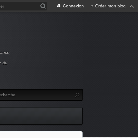
Connexion
+
Créer mon blog
rance,
r du