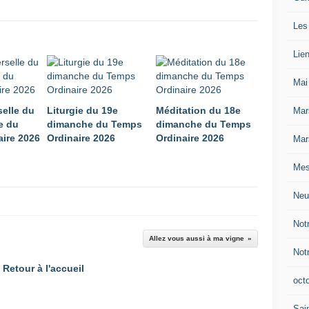
a Parole et du Corps du Christ, accorde à ton Eglise les
 SEIGNEUR, nous t’en prions Micheline et Guy Tribout
Les
Lie
Mai
selle du
Liturgie du 19e
Méditation du 18e
Mar
e du
dimanche du Temps
dimanche du Temps
ire 2026
Ordinaire 2026
Ordinaire 2026
Mar
Mes
Neu
Not
Allez vous aussi à ma vigne
Not
Retour à l'accueil
oct
Sain