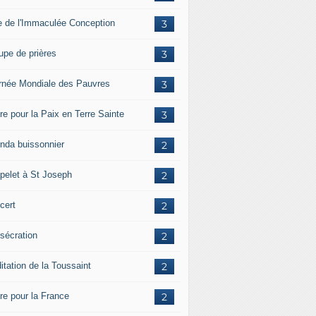
e de l'Immaculée Conception
3
upe de prières
3
rnée Mondiale des Pauvres
3
re pour la Paix en Terre Sainte
3
nda buissonnier
2
pelet à St Joseph
2
cert
2
sécration
2
itation de la Toussaint
2
ère pour la France
2