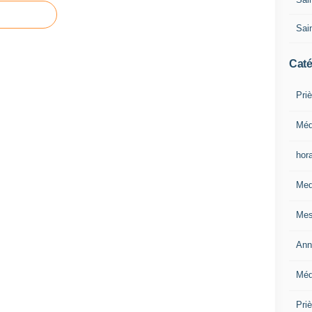
Sain
Caté
Priè
Méd
hor
Med
Mes
Ann
Méd
Pri