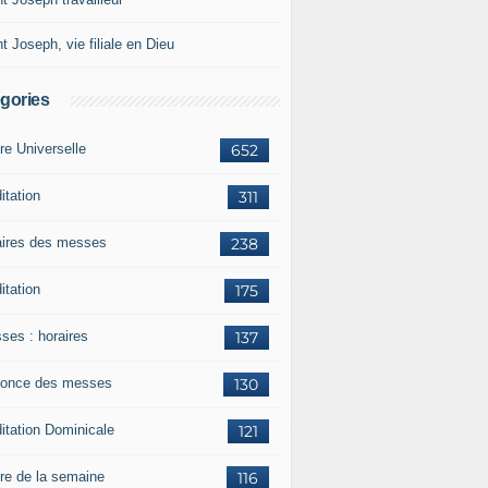
t Joseph, vie filiale en Dieu
gories
re Universelle
652
itation
311
aires des messes
238
itation
175
ses : horaires
137
once des messes
130
itation Dominicale
121
ère de la semaine
116