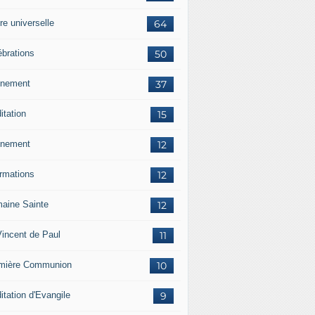
re universelle
64
ébrations
50
nement
37
itation
15
nement
12
ormations
12
aine Sainte
12
Vincent de Paul
11
mière Communion
10
itation d'Evangile
9