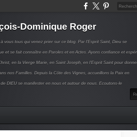
çois-Dominique Roger
 vous tous qui venez prier sur ce blog. Par l’Esprit Saint, Dieu se
 et se fait connaître en Paroles et en Actes. Ayons confiance et espé
hrist, en la Vierge Marie, en Saint Joseph, en l’Esprit Saint pour donne
ns nos Familles. Depuis la Côte des Vignes, accueillons la Paix en
 de DIEU se manifester en nous et autour de nous. Ecoutons-le