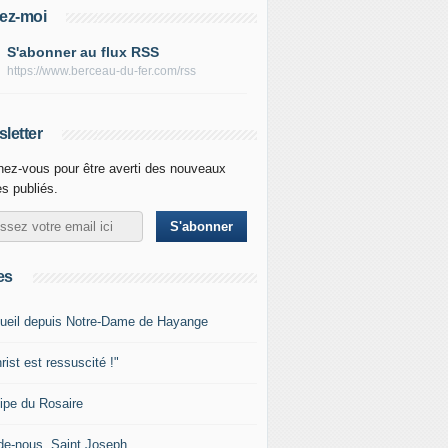
ez-moi
S'abonner au flux RSS
https://www.berceau-du-fer.com/rss
letter
ez-vous pour être averti des nouveaux
es publiés.
es
ueil depuis Notre-Dame de Hayange
rist est ressuscité !"
ipe du Rosaire
de-nous, Saint Joseph