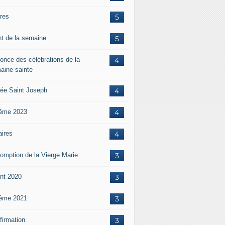
ères
5
nt de la semaine
5
once des célébrations de la
4
aine sainte
ée Saint Joseph
4
ême 2023
4
aires
4
omption de la Vierge Marie
3
nt 2020
3
ême 2021
3
firmation
3