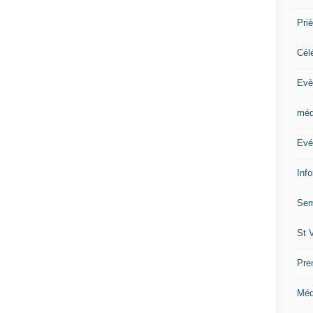
Priè
Cél
Evè
méd
Evé
Inf
Sem
St 
Pre
Méd