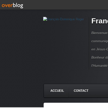
Fran
Bienvenue à
communique
en Jésus-C
Bonheur da
l'Humanité
ACCUEIL
CONTACT