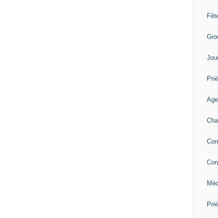
Fêt
Gro
Jou
Priè
Age
Cha
Con
Con
Méd
Pri