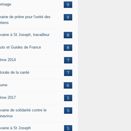
erinage
9
aine de prière pour l'unité des
9
étiens
vaine à St Joseph, travailleur
8
uts et Guides de France
8
ême 2014
7
torale de la santé
7
aume
6
ême 2017
5
aine de solidarité contre le
5
onavirus
vaine à St Joseph
5