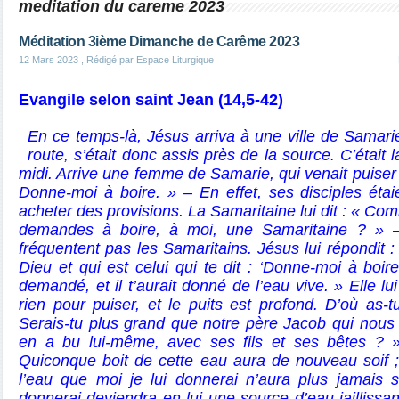
meditation du careme 2023
Méditation 3ième Dimanche de Carême 2023
12 Mars 2023
, Rédigé par Espace Liturgique
Evangile selon saint Jean (14,5-42)
En ce temps-là, Jésus arriva à une ville de Samari
route, s’était donc assis près de la source. C’était 
midi. Arrive une femme de Samarie, qui venait puiser d
Donne-moi à boire. » – En effet, ses disciples étaie
acheter des provisions. La Samaritaine lui dit : « Com
demandes à boire, à moi, une Samaritaine ? » – 
fréquentent pas les Samaritains. Jésus lui répondit :
Dieu et qui est celui qui te dit : ‘Donne-moi à boire’
demandé, et il t’aurait donné de l’eau vive. » Elle lui
rien pour puiser, et le puits est profond. D’où as-
Serais-tu plus grand que notre père Jacob qui nous 
en a bu lui-même, avec ses fils et ses bêtes ? »
Quiconque boit de cette eau aura de nouveau soif ;
l’eau que moi je lui donnerai n’aura plus jamais so
donnerai deviendra en lui une source d’eau jaillissant