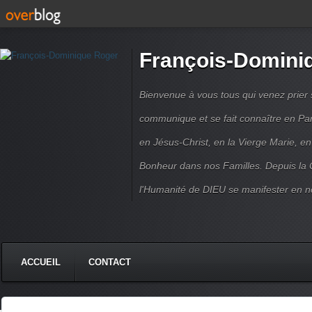
François-Domini
Bienvenue à vous tous qui venez prier s
communique et se fait connaître en Par
en Jésus-Christ, en la Vierge Marie, en
Bonheur dans nos Familles. Depuis la C
l'Humanité de DIEU se manifester en n
ACCUEIL
CONTACT