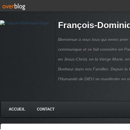
François-Domini
Bienvenue à vous tous qui venez prier s
communique et se fait connaître en Par
en Jésus-Christ, en la Vierge Marie, en
Bonheur dans nos Familles. Depuis la C
l'Humanité de DIEU se manifester en n
ACCUEIL
CONTACT