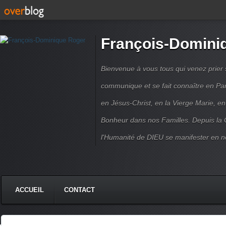
François-Domini
Bienvenue à vous tous qui venez prier s
communique et se fait connaître en Par
en Jésus-Christ, en la Vierge Marie, en
Bonheur dans nos Familles. Depuis la C
l'Humanité de DIEU se manifester en n
ACCUEIL
CONTACT