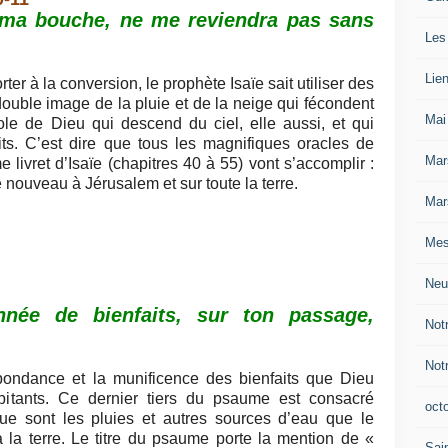
e ma bouche, ne me reviendra pas sans
Les
Lie
ter à la conversion, le prophète Isaïe sait utiliser des
 double image de la pluie et de la neige qui fécondent
Mai
arole de Dieu qui descend du ciel, elle aussi, et qui
ts. C’est dire que tous les magnifiques oracles de
Mar
livret d’Isaïe (chapitres 40 à 55) vont s’accomplir :
de nouveau à Jérusalem et sur toute la terre.
Mar
Mes
Neu
née de bienfaits, sur ton passage,
Not
Not
abondance et la munificence des bienfaits que Dieu
bitants. Ce dernier tiers du psaume est consacré
oct
ue sont les pluies et autres sources d’eau que le
la terre. Le titre du psaume porte la mention de «
Sain