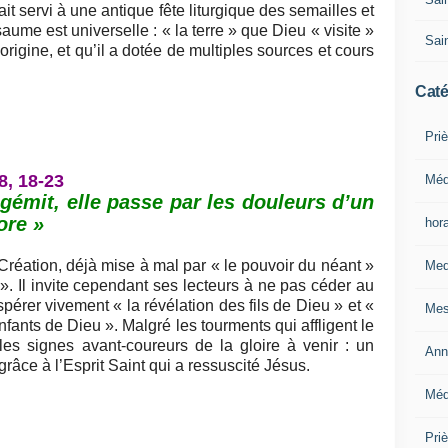
it servi à une antique fête liturgique des semailles et
ume est universelle : « la terre » que Dieu « visite »
Sain
origine, et qu’il a dotée de multiples sources et cours
Caté
Priè
8, 18-23
Méd
 gémit, elle passe par les douleurs d’un
ore »
hor
a Création, déjà mise à mal par « le pouvoir du néant »
Med
». Il invite cependant ses lecteurs à ne pas céder au
érer vivement « la révélation des fils de Dieu » et «
Mes
nfants de Dieu ». Malgré les tourments qui affligent le
 les signes avant-coureurs de la gloire à venir : un
Ann
âce à l’Esprit Saint qui a ressuscité Jésus.
Méd
Pri