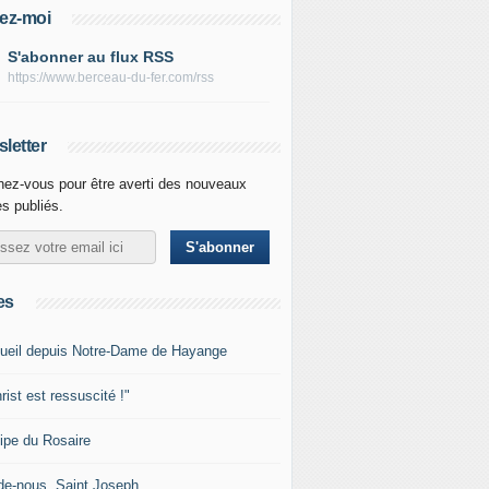
ez-moi
S'abonner au flux RSS
https://www.berceau-du-fer.com/rss
letter
ez-vous pour être averti des nouveaux
es publiés.
es
ueil depuis Notre-Dame de Hayange
rist est ressuscité !"
ipe du Rosaire
de-nous, Saint Joseph