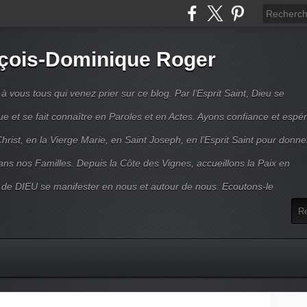
çois-Dominique Roger
 vous tous qui venez prier sur ce blog. Par l’Esprit Saint, Dieu se
 et se fait connaître en Paroles et en Actes. Ayons confiance et espé
hrist, en la Vierge Marie, en Saint Joseph, en l’Esprit Saint pour donne
ns nos Familles. Depuis la Côte des Vignes, accueillons la Paix en
 de DIEU se manifester en nous et autour de nous. Ecoutons-le