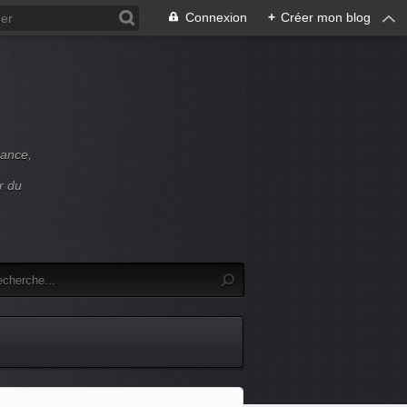
Connexion
+
Créer mon blog
rance,
r du