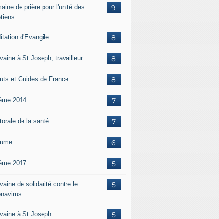
aine de prière pour l'unité des
9
étiens
itation d'Evangile
8
vaine à St Joseph, travailleur
8
uts et Guides de France
8
ême 2014
7
torale de la santé
7
aume
6
ême 2017
5
aine de solidarité contre le
5
onavirus
vaine à St Joseph
5