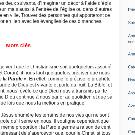
es deux suivants, d’imaginer un décor à l’aide d’épis
r, mais aussi à l’entrée de l’église ou dans d’autres
Pri
 en ville, Trouver des personnes qui apporteront ce
cor en lien avec les évangiles de ces dimanches.
Sai
Ann
sem
Mots clés
Ann
ge veut que le christianisme soit quelquefois associé
Car
et Coran), il nous faut quelquefois préciser que nous
e la Parole
». En effet, comme le précise le prophète
Hor
arole de Dieu est vivante et porte du fruit. La Bible, et
, nous révèle ce que Dieu nous a transmis par le
Ass
e Dieu continue à nous parler au quotidien et que sa
que fois que nous la mettons en pratique.
Ave
 Jésus énumère les terrains de nos vies qui ne sont
Car
arole qu’il sème en nous. Il souligne cependant que
la même proportion : la Parole germe a raison de cent,
Con
ntéressant de s’apercevoir que, pour le Christ, si tous