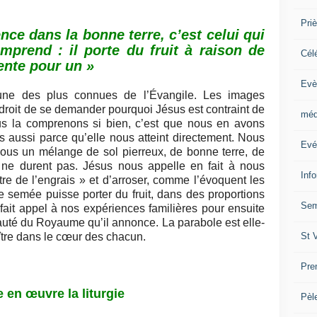
Priè
nce dans la bonne terre, c’est celui qui
mprend : il porte du fruit à raison de
Cél
ente pour un »
Evè
une des plus connues de l’Évangile. Les images
 droit de se demander pourquoi Jésus est contraint de
méd
ous la comprenons si bien, c’est que nous en avons
is aussi parce qu’elle nous atteint directement. Nous
Evé
us un mélange de sol pierreux, de bonne terre, de
 ne durent pas. Jésus nous appelle en fait à nous
Inf
tre de l’engrais » et d’arroser, comme l’évoquent les
e semée puisse porter du fruit, dans des proportions
Sem
 fait appel à nos expériences familières pour ensuite
uté du Royaume qu’il annonce. La parabole est elle-
St 
re dans le cœur des chacun.
Pre
e en œuvre la liturgie
Pèl