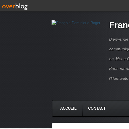
Fran
Bienvenue à
communique
en Jésus-C
Bonheur da
l'Humanité
ACCUEIL
CONTACT