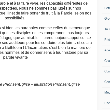
Parole et à la faire vivre, les capacités différentes de
Fêt
respectées. Nous ne sommes pas jugés sur nos
eillir et de faire porter du fruit à la Parole, selon nos
possibilités.
Gro
 si bien les paraboles comme celles du semeur que
Jou
 que les disciples ne les comprennent pas toujours.
dagogique admirable. Il prend toujours appui sur ce
Priè
de ses auditeurs pour les conduire plus loin… et cela a
à Bethléem ! L’Incarnation, c’est bien la manière de
Age
des hommes et de donner sens à leur histoire par sa
parole vivante
Cha
Con
Con
de PrionsenEglise – illustration PrionsenEglise
Méd
Pri