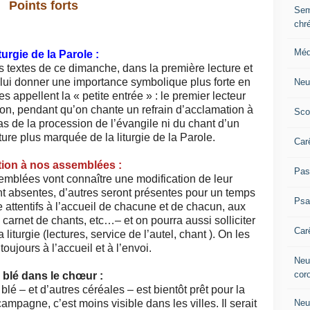
Points forts
Sem
chr
Méd
turgie de la Parole :
 textes de ce dimanche, dans la première lecture et
de lui donner une importance symbolique plus forte en
Neu
 appellent la « petite entrée » : le premier lecteur
bon, pendant qu’on chante un refrain d’acclamation à
Sco
pas de la procession de l’évangile ni du chant d’un
ture plus marquée de la liturgie de la Parole.
Car
tion à nos assemblées :
Pas
semblées vont connaître une modification de leur
t absentes, d’autres seront présentes pour un temps
Ps
attentifs à l’accueil de chacune et de chacun, aux
 carnet de chants, etc…– et on pourra aussi solliciter
Car
liturgie (lectures, service de l’autel, chant ). On les
oujours à l’accueil et à l’envoi.
Neuv
cor
 blé dans le chœur :
blé – et d’autres céréales – est bientôt prêt pour la
Neu
mpagne, c’est moins visible dans les villes. Il serait