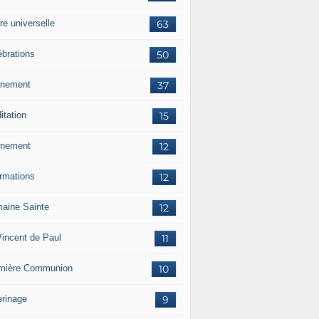
re universelle
63
ébrations
50
nement
37
itation
15
nement
12
ormations
12
aine Sainte
12
Vincent de Paul
11
mière Communion
10
erinage
9