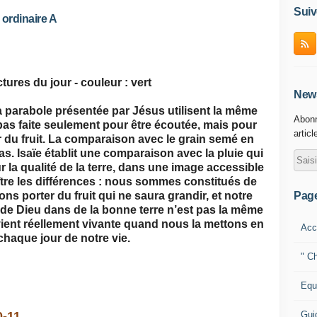
Suiv
ordinaire A
tures du jour - couleur : vert
News
a parabole présentée par Jésus utilisent la même
Abonn
 pas faite seulement pour être écoutée, mais pour
articl
ter du fruit. La comparaison avec le grain semé en
cas. Isaïe établit une comparaison avec la pluie qui
ur la qualité de la terre, dans une image accessible
naître les différences : nous sommes constitués de
Pag
ns porter du fruit qui ne saura grandir, et notre
e de Dieu dans de la bonne terre n’est pas la même
vient réellement vivante quand nous la mettons en
Acc
haque jour de notre vie.
" Ch
Equ
Gui
0-11