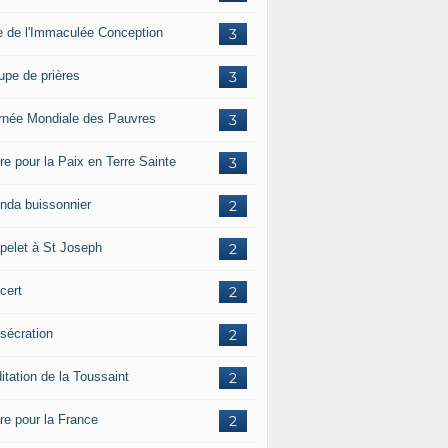
e de l'Immaculée Conception
3
upe de prières
3
rnée Mondiale des Pauvres
3
re pour la Paix en Terre Sainte
3
nda buissonnier
2
pelet à St Joseph
2
cert
2
sécration
2
itation de la Toussaint
2
ère pour la France
2