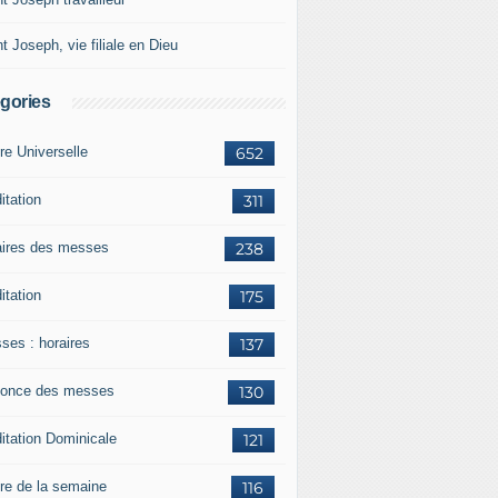
t Joseph, vie filiale en Dieu
gories
re Universelle
652
itation
311
aires des messes
238
itation
175
ses : horaires
137
once des messes
130
itation Dominicale
121
ère de la semaine
116