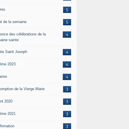
ères
5
nt de la semaine
5
once des célébrations de la
4
aine sainte
ée Saint Joseph
4
ême 2023
4
aires
4
omption de la Vierge Marie
3
nt 2020
3
ême 2021
3
firmation
3