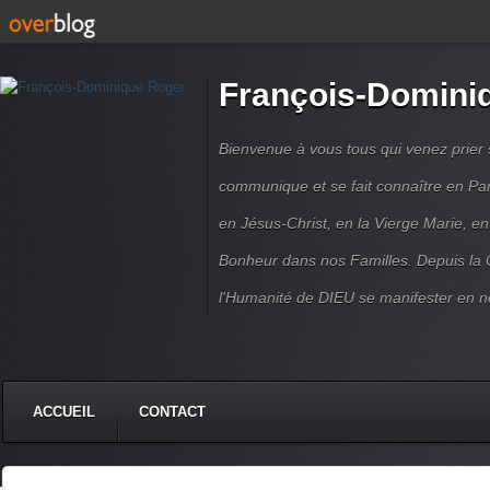
François-Domini
Bienvenue à vous tous qui venez prier s
communique et se fait connaître en Par
en Jésus-Christ, en la Vierge Marie, en
Bonheur dans nos Familles. Depuis la C
l'Humanité de DIEU se manifester en n
ACCUEIL
CONTACT