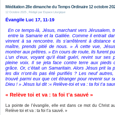
Méditation 28e dimanche du Temps Ordinaire 12 octobre 20
12 Octobre 2025
, Rédigé par Espace Liturgique
Évangile Luc 17, 11-19
En ce temps-là, Jésus, marchant vers Jérusalem, tra
entre la Samarie et la Galilée. Comme il entrait dan
vinrent à sa rencontre. Ils s’arrêtèrent à distance e
maître, prends pitié de nous. » À cette vue, Jésus
montrer aux prêtres. » En cours de route, ils furent pur
L’un d’eux, voyant qu’il était guéri, revint sur ses 
pleine voix. Il se jeta face contre terre aux pieds
grâce. Or, c’était un Samaritain. Alors Jésus prit la 
les dix n’ont-ils pas été purifiés ? Les neuf autres, 
trouvé parmi eux que cet étranger pour revenir sur s
Dieu ! » Jésus lui dit :« Relève-toi et va : ta foi t’a sau
« Relève toi et va : ta foi t’a sauvé »
La pointe de l’évangile, elle est dans ce mot du Christ a
Relève toi et va : ta foi t’a sauvé. »