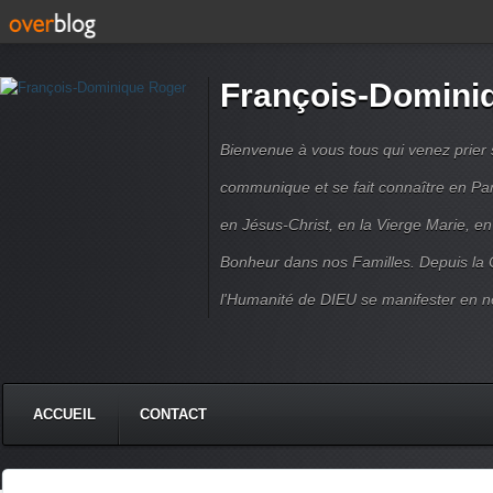
François-Domini
Bienvenue à vous tous qui venez prier s
communique et se fait connaître en Par
en Jésus-Christ, en la Vierge Marie, en
Bonheur dans nos Familles. Depuis la C
l'Humanité de DIEU se manifester en n
ACCUEIL
CONTACT