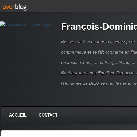
François-Domini
Bienvenue à vous tous qui venez prier s
communique et se fait connaître en Par
en Jésus-Christ, en la Vierge Marie, en
Bonheur dans nos Familles. Depuis la C
l'Humanité de DIEU se manifester en n
ACCUEIL
CONTACT