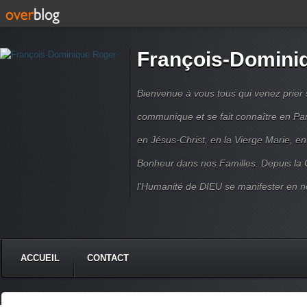
François-Domini
Bienvenue à vous tous qui venez prier s
communique et se fait connaître en Par
en Jésus-Christ, en la Vierge Marie, en
Bonheur dans nos Familles. Depuis la C
l'Humanité de DIEU se manifester en n
ACCUEIL
CONTACT