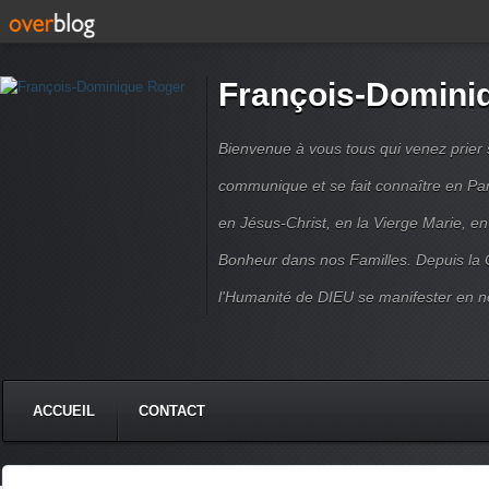
François-Domini
Bienvenue à vous tous qui venez prier s
communique et se fait connaître en Par
en Jésus-Christ, en la Vierge Marie, en
Bonheur dans nos Familles. Depuis la C
l'Humanité de DIEU se manifester en n
ACCUEIL
CONTACT