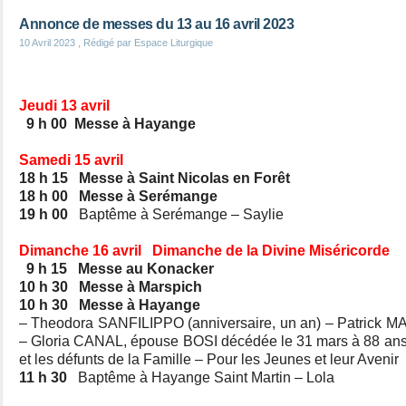
Annonce de messes du 13 au 16 avril 2023
10 Avril 2023
, Rédigé par Espace Liturgique
Jeudi 13 avril
9 h 00 Messe à Hayange
Samedi 15 avril
18 h 15 Messe à Saint Nicolas en Forêt
18 h 00 Messe à Serémange
19 h 00
Baptême à Serémange – Saylie
Dimanche 16 avril Dimanche de la Divine Miséricorde
9 h 15 Messe au Konacker
10 h 30 Messe à Marspich
10 h 30 Messe à Hayange
– Theodora SANFILIPPO (anniversaire, un an) – Patrick MA
– Gloria CANAL, épouse BOSI décédée le 31 mars à 88 
et les défunts de la Famille – Pour les Jeunes et leur Avenir
11 h 30
Baptême à Hayange Saint Martin – Lola