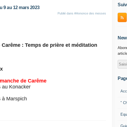
Suiv
 9 au 12 mars 2023
Publié dans
#Annonce des messes
News
 Carême : Temps de prière et méditation
Abonn
articl
ux
Pag
dimanche de Carême
s au Konacker
Acc
s à Marspich
" Ch
Equ
Gui