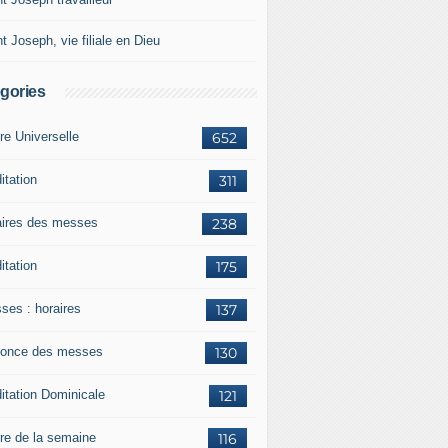
t Joseph, vie filiale en Dieu
gories
re Universelle
652
itation
311
aires des messes
238
itation
175
ses : horaires
137
once des messes
130
itation Dominicale
121
ère de la semaine
116