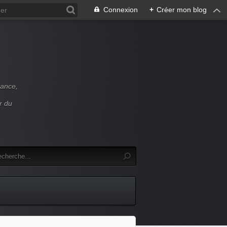
Connexion
+
Créer mon blog
rance,
r du