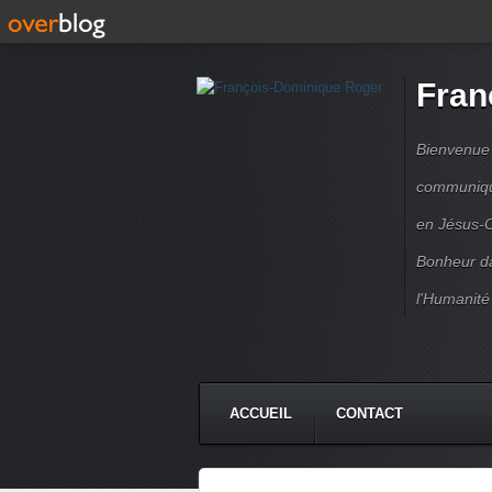
Fran
Bienvenue à
communique
en Jésus-C
Bonheur da
l'Humanité
ACCUEIL
CONTACT