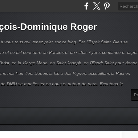
çois-Dominique Roger
 vous tous qui venez prier sur ce blog. Par l’Esprit Saint, Dieu se
 et se fait connaître en Paroles et en Actes. Ayons confiance et espé
hrist, en la Vierge Marie, en Saint Joseph, en l’Esprit Saint pour donne
ns nos Familles. Depuis la Côte des Vignes, accueillons la Paix en
 de DIEU se manifester en nous et autour de nous. Ecoutons-le