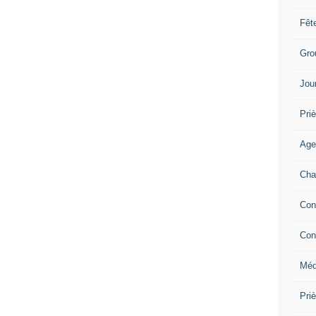
Fêt
Gro
Jou
Priè
Age
Cha
Con
Con
Méd
Pri