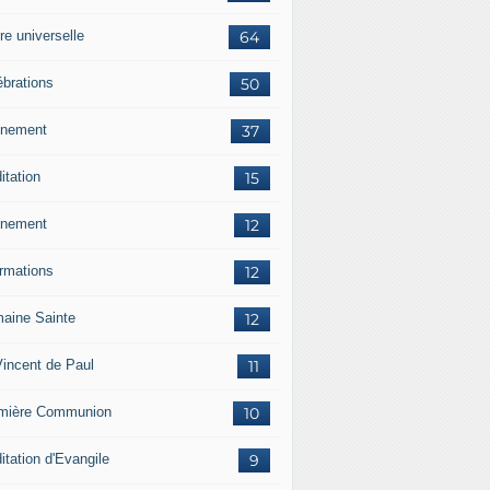
re universelle
64
ébrations
50
nement
37
itation
15
nement
12
ormations
12
aine Sainte
12
Vincent de Paul
11
mière Communion
10
itation d'Evangile
9