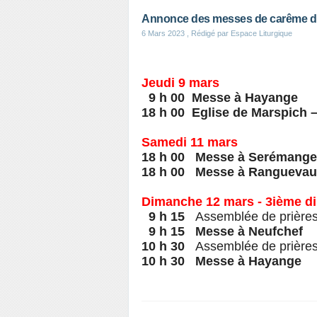
Annonce des messes de carême du
6 Mars 2023
, Rédigé par Espace Liturgique
Jeudi 9 mars
9 h 00 Messe à Hayange
18 h 00 Eglise de Marspich –
Samedi 11 mars
18 h 00 Messe à Serémange
18 h 00 Messe à Rangueva
Dimanche 12 mars - 3ième 
9 h 15
Assemblée de prière
9 h 15 Messe à Neufchef
10 h 30
Assemblée de prière
10 h 30 Messe à Hayange