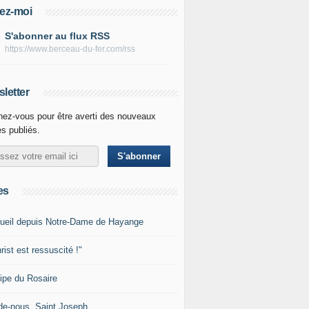
ez-moi
S'abonner au flux RSS
https://www.berceau-du-fer.com/rss
letter
ez-vous pour être averti des nouveaux
es publiés.
es
ueil depuis Notre-Dame de Hayange
rist est ressuscité !"
ipe du Rosaire
de-nous, Saint Joseph