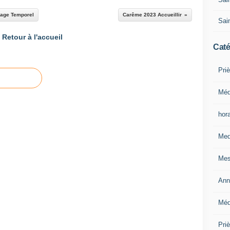
rage Temporel
Carême 2023 Accueillir
Sain
Retour à l'accueil
Caté
Priè
Méd
hor
Med
Mes
Ann
Méd
Pri