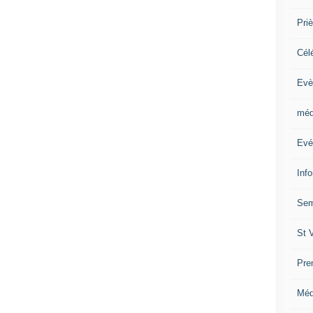
Priè
Cél
Evè
méd
Evé
Inf
Sem
St 
Pre
Méd