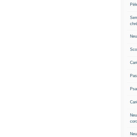
Pèl
Sem
chr
Neu
Sco
Car
Pas
Ps
Car
Neuv
cor
Neu