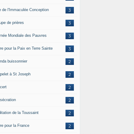
e de l'Immaculée Conception
3
upe de prières
3
rnée Mondiale des Pauvres
3
re pour la Paix en Terre Sainte
3
nda buissonnier
2
pelet à St Joseph
2
cert
2
sécration
2
itation de la Toussaint
2
ère pour la France
2