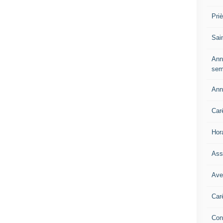
Pri
Sai
Ann
sem
Ann
Car
Hor
Ass
Ave
Car
Con