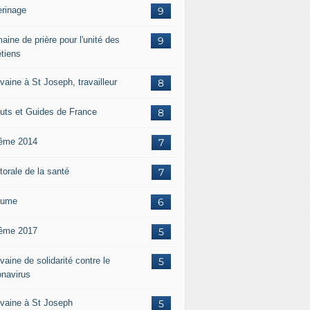
erinage
9
aine de prière pour l'unité des
9
étiens
vaine à St Joseph, travailleur
8
uts et Guides de France
8
ême 2014
7
torale de la santé
7
aume
6
ême 2017
5
aine de solidarité contre le
5
onavirus
vaine à St Joseph
5