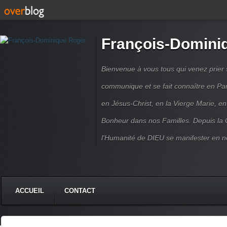
François-Domini
Bienvenue à vous tous qui venez prier s
communique et se fait connaître en Par
en Jésus-Christ, en la Vierge Marie, en
Bonheur dans nos Familles. Depuis la C
l'Humanité de DIEU se manifester en n
ACCUEIL
CONTACT