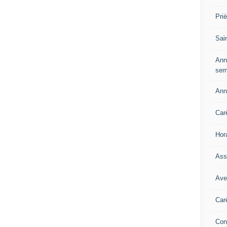
Pri
Sai
Ann
sem
Ann
Car
Hor
Ass
Ave
Car
Con