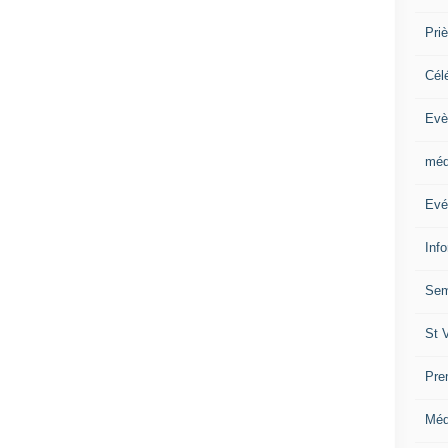
Priè
Cél
Evè
méd
Evé
Inf
Sem
St 
Pre
Méd