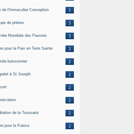
e de l'Immaculée Conception
3
upe de prières
3
rnée Mondiale des Pauvres
3
re pour la Paix en Terre Sainte
3
nda buissonnier
2
pelet à St Joseph
2
cert
2
sécration
2
itation de la Toussaint
2
ère pour la France
2