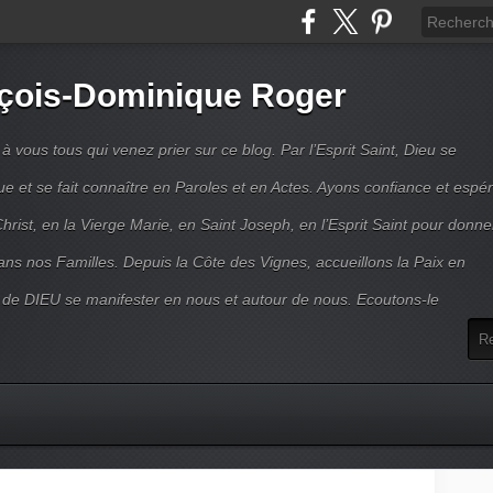
çois-Dominique Roger
 vous tous qui venez prier sur ce blog. Par l’Esprit Saint, Dieu se
 et se fait connaître en Paroles et en Actes. Ayons confiance et espé
hrist, en la Vierge Marie, en Saint Joseph, en l’Esprit Saint pour donne
ns nos Familles. Depuis la Côte des Vignes, accueillons la Paix en
 de DIEU se manifester en nous et autour de nous. Ecoutons-le