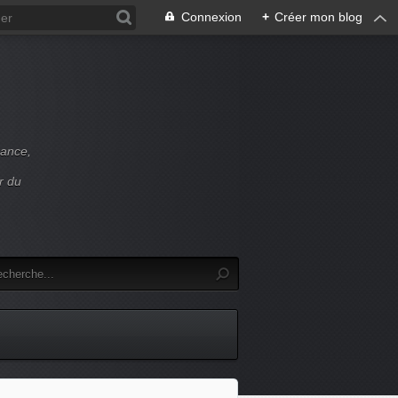
Connexion
+
Créer mon blog
rance,
r du