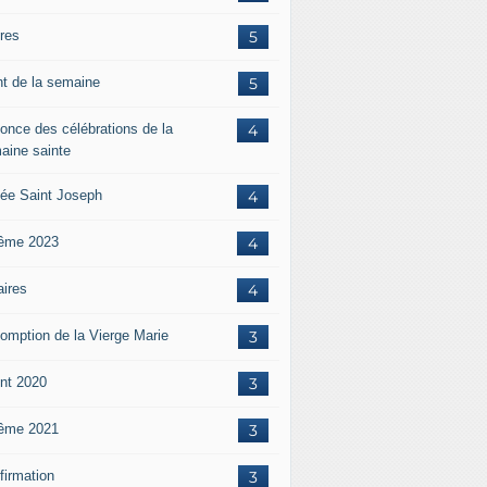
ères
5
nt de la semaine
5
once des célébrations de la
4
aine sainte
ée Saint Joseph
4
ême 2023
4
aires
4
omption de la Vierge Marie
3
nt 2020
3
ême 2021
3
firmation
3