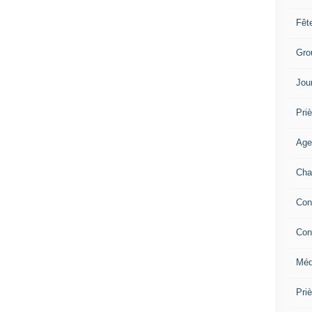
Fêt
Gro
Jou
Priè
Age
Cha
Con
Con
Méd
Pri