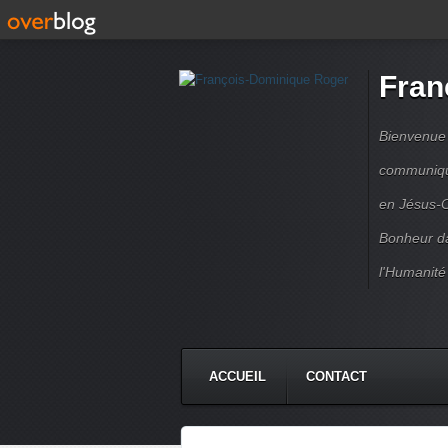
Fran
Bienvenue à
communique
en Jésus-C
Bonheur da
l'Humanité
ACCUEIL
CONTACT