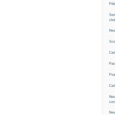
Pèl
Sem
chr
Neu
Sco
Car
Pas
Ps
Car
Neuv
cor
Neu