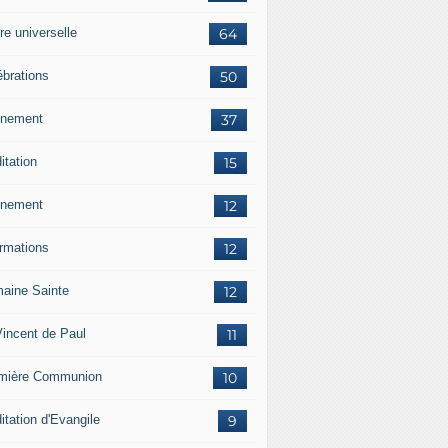
re universelle
64
ébrations
50
nement
37
itation
15
nement
12
ormations
12
aine Sainte
12
Vincent de Paul
11
mière Communion
10
itation d'Evangile
9