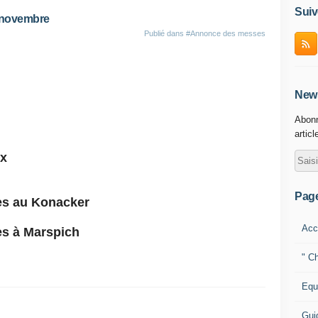
Suiv
 novembre
Publié dans
#Annonce des messes
News
Abonn
articl
ux
Pag
es au Konacker
Acc
es à Marspich
" Ch
Equ
Gui