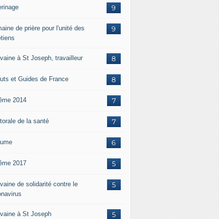
erinage
9
aine de prière pour l'unité des
9
étiens
vaine à St Joseph, travailleur
8
uts et Guides de France
8
ême 2014
7
torale de la santé
7
aume
6
ême 2017
5
aine de solidarité contre le
5
onavirus
vaine à St Joseph
5