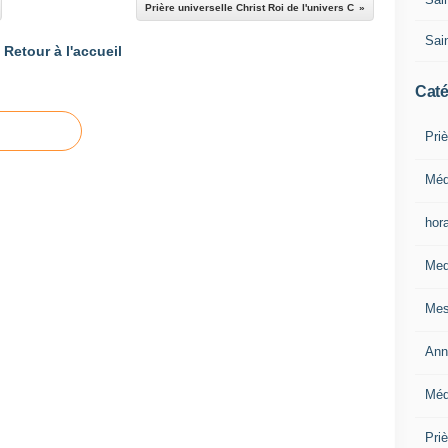
Prière universelle Christ Roi de l'univers C
Sain
Retour à l'accueil
Caté
Priè
Méd
hor
Med
Mes
Ann
Méd
Pri