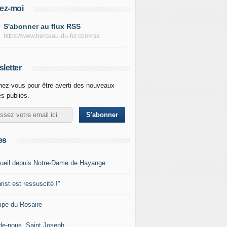
ez-moi
S'abonner au flux RSS
https://www.berceau-du-fer.com/rss
letter
ez-vous pour être averti des nouveaux
es publiés.
es
ueil depuis Notre-Dame de Hayange
rist est ressuscité !"
ipe du Rosaire
de-nous, Saint Joseph