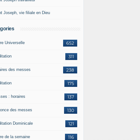
t Joseph, vie filiale en Dieu
gories
re Universelle
652
itation
311
aires des messes
238
itation
175
ses : horaires
137
once des messes
130
itation Dominicale
121
ère de la semaine
116