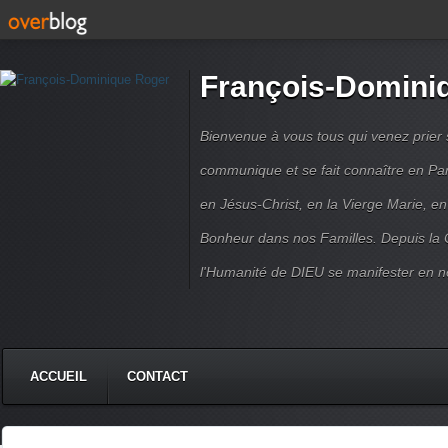
François-Domini
Bienvenue à vous tous qui venez prier s
communique et se fait connaître en Par
en Jésus-Christ, en la Vierge Marie, en
Bonheur dans nos Familles. Depuis la C
l'Humanité de DIEU se manifester en n
ACCUEIL
CONTACT