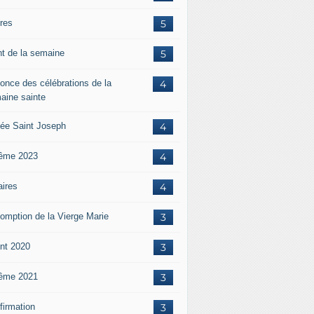
ères
5
nt de la semaine
5
once des célébrations de la
4
aine sainte
ée Saint Joseph
4
ême 2023
4
aires
4
omption de la Vierge Marie
3
nt 2020
3
ême 2021
3
firmation
3