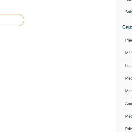
Sain
Caté
Priè
Méd
hor
Med
Mes
Ann
Méd
Pri