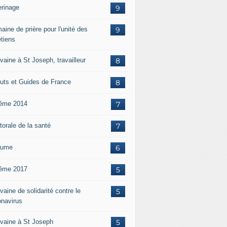
erinage
9
aine de prière pour l'unité des
9
étiens
vaine à St Joseph, travailleur
8
uts et Guides de France
8
ême 2014
7
torale de la santé
7
aume
6
ême 2017
5
aine de solidarité contre le
5
onavirus
vaine à St Joseph
5