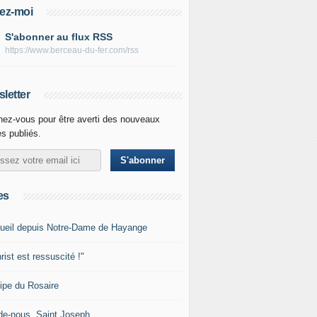
ez-moi
S'abonner au flux RSS
https://www.berceau-du-fer.com/rss
letter
ez-vous pour être averti des nouveaux
es publiés.
es
ueil depuis Notre-Dame de Hayange
rist est ressuscité !"
ipe du Rosaire
de-nous, Saint Joseph