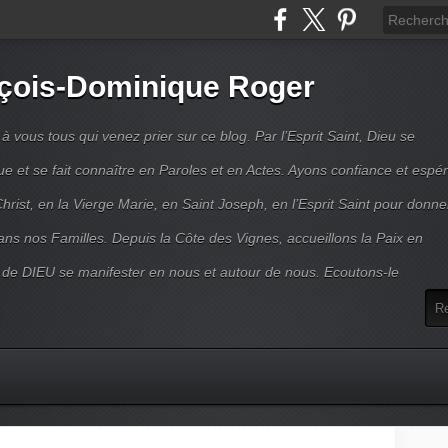
çois-Dominique Roger
 vous tous qui venez prier sur ce blog. Par l’Esprit Saint, Dieu se
 et se fait connaître en Paroles et en Actes. Ayons confiance et espé
hrist, en la Vierge Marie, en Saint Joseph, en l’Esprit Saint pour donne
ns nos Familles. Depuis la Côte des Vignes, accueillons la Paix en
 de DIEU se manifester en nous et autour de nous. Ecoutons-le