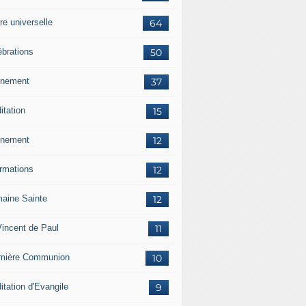
re universelle
64
ébrations
50
nement
37
itation
15
nement
12
ormations
12
aine Sainte
12
Vincent de Paul
11
mière Communion
10
itation d'Evangile
9