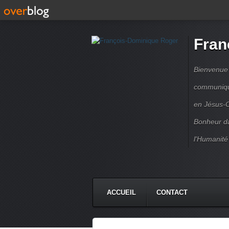
Fran
Bienvenue à
communique
en Jésus-C
Bonheur da
l'Humanité
ACCUEIL
CONTACT