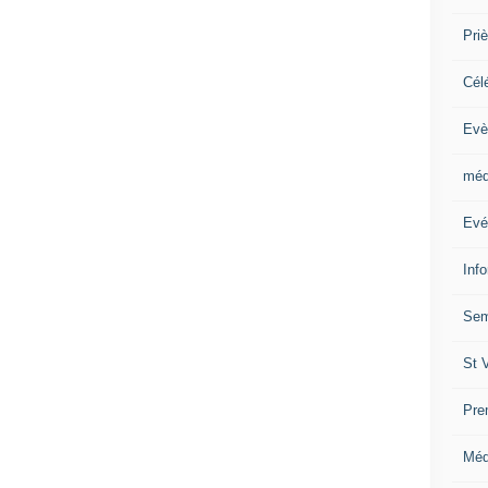
Priè
Cél
Evè
méd
Evé
Inf
Sem
St 
Pre
Méd