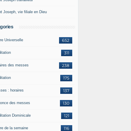
t Joseph, vie filiale en Dieu
gories
re Universelle
652
itation
311
aires des messes
238
itation
175
ses : horaires
137
once des messes
130
itation Dominicale
121
ère de la semaine
116