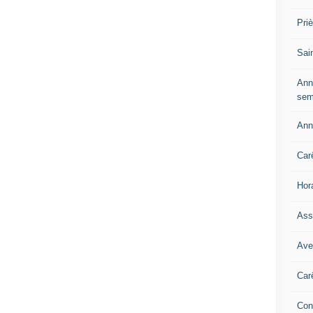
Pri
Sai
Ann
sem
Ann
Car
Hor
Ass
Ave
Car
Con