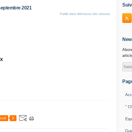
Suiv
septembre 2021
Publié dans
#Annonce des messes
News
Abonn
articl
ux
Pag
Acc
" Ch
post
0
Equ
Gui