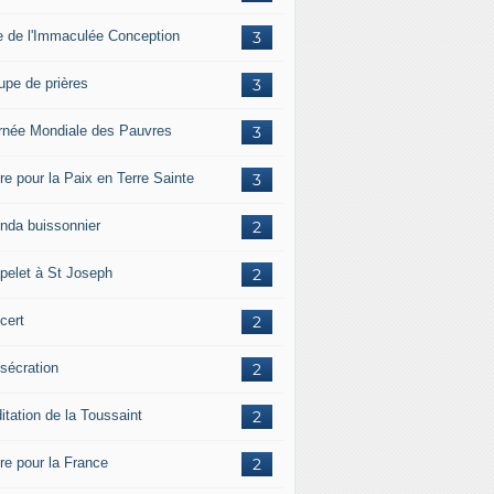
e de l'Immaculée Conception
3
upe de prières
3
rnée Mondiale des Pauvres
3
re pour la Paix en Terre Sainte
3
nda buissonnier
2
pelet à St Joseph
2
cert
2
sécration
2
itation de la Toussaint
2
ère pour la France
2