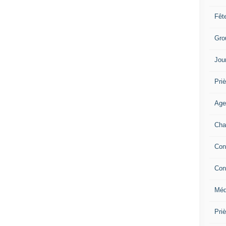
Fêt
Gro
Jou
Priè
Age
Cha
Con
Con
Méd
Pri