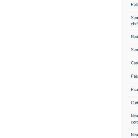
Pèl
Sem
chr
Neu
Sco
Car
Pas
Ps
Car
Neuv
cor
Neu