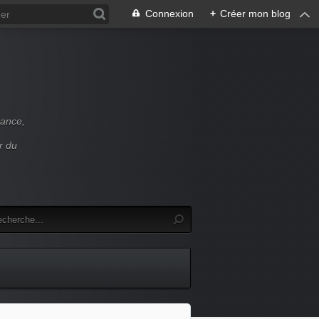
Connexion
+
Créer mon blog
rance,
r du