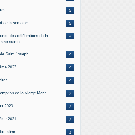
ères
5
nt de la semaine
5
once des célébrations de la
4
aine sainte
ée Saint Joseph
4
ême 2023
4
aires
4
omption de la Vierge Marie
3
nt 2020
3
ême 2021
3
firmation
3