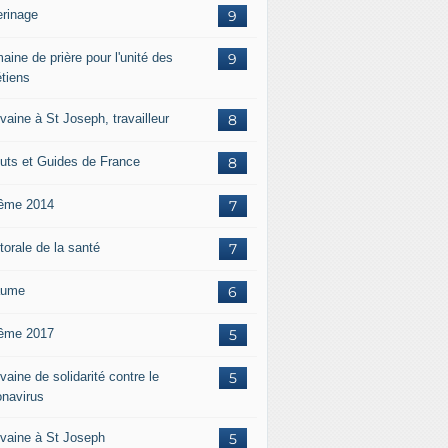
erinage
9
aine de prière pour l'unité des
9
étiens
vaine à St Joseph, travailleur
8
uts et Guides de France
8
ême 2014
7
torale de la santé
7
aume
6
ême 2017
5
aine de solidarité contre le
5
onavirus
vaine à St Joseph
5