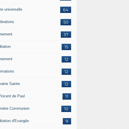
re universelle
64
ébrations
50
nement
37
itation
15
nement
12
ormations
12
aine Sainte
12
Vincent de Paul
11
mière Communion
10
itation d'Evangile
9