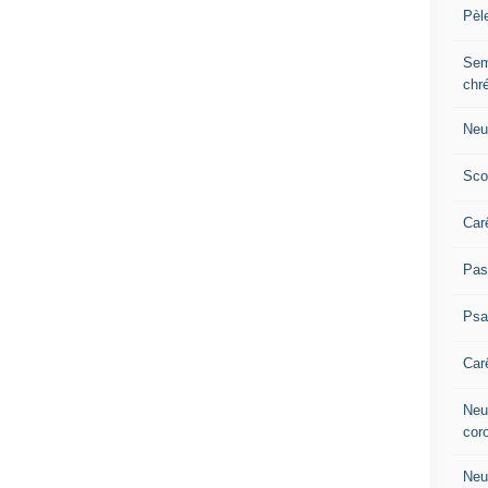
Pèl
Sem
chr
Neu
Sco
Car
Pas
Ps
Car
Neuv
cor
Neu