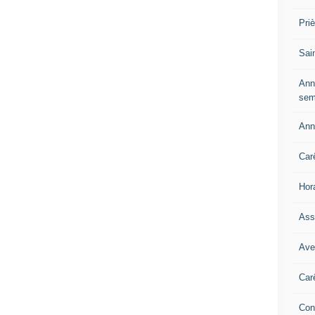
Pri
Sai
Ann
sem
Ann
Car
Hor
Ass
Ave
Car
Con