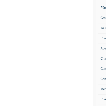
Fêt
Gro
Jou
Priè
Age
Cha
Con
Con
Méd
Pri