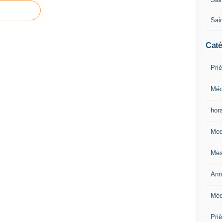
Sain
Caté
Priè
Méd
hor
Med
Mes
Ann
Méd
Pri