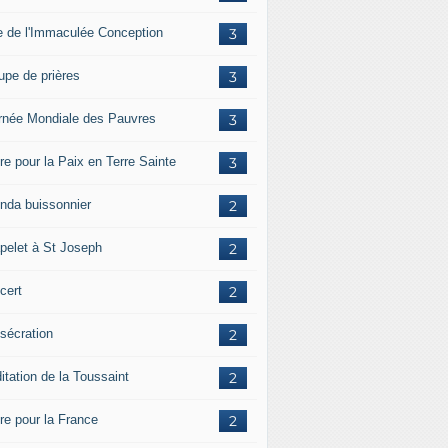
e de l'Immaculée Conception
3
upe de prières
3
rnée Mondiale des Pauvres
3
re pour la Paix en Terre Sainte
3
nda buissonnier
2
pelet à St Joseph
2
cert
2
sécration
2
itation de la Toussaint
2
ère pour la France
2