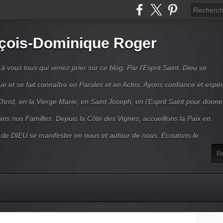
çois-Dominique Roger
 vous tous qui venez prier sur ce blog. Par l’Esprit Saint, Dieu se
 et se fait connaître en Paroles et en Actes. Ayons confiance et espé
hrist, en la Vierge Marie, en Saint Joseph, en l’Esprit Saint pour donne
ns nos Familles. Depuis la Côte des Vignes, accueillons la Paix en
 de DIEU se manifester en nous et autour de nous. Ecoutons-le