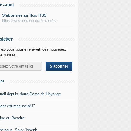
ez-moi
S'abonner au flux RSS
https://www.berceau-du-fer.com/rss
letter
ez-vous pour être averti des nouveaux
es publiés.
es
ueil depuis Notre-Dame de Hayange
rist est ressuscité !"
ipe du Rosaire
de-nous, Saint Joseph