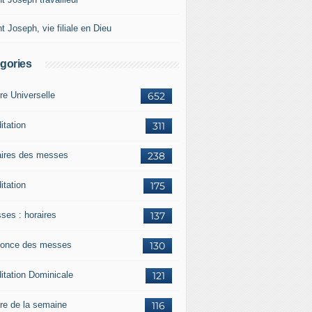
t Joseph, vie filiale en Dieu
gories
re Universelle
652
itation
311
aires des messes
238
itation
175
ses : horaires
137
once des messes
130
itation Dominicale
121
ère de la semaine
116