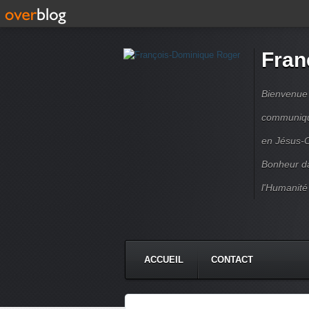
Fran
Bienvenue à
communique
en Jésus-C
Bonheur da
l'Humanité
ACCUEIL
CONTACT