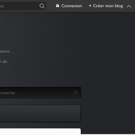
Connexion
+
Créer mon blog
rance,
r du