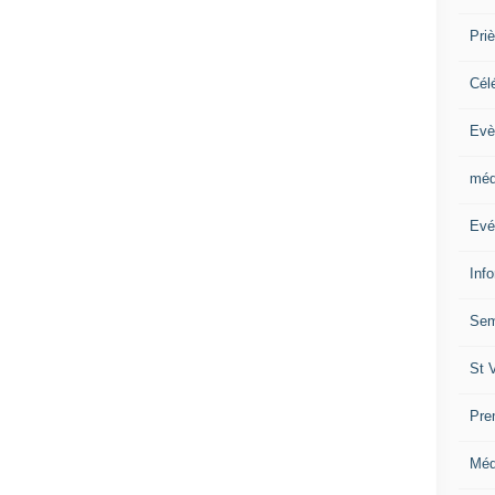
Priè
Cél
Evè
méd
Evé
Inf
Sem
St 
Pre
Méd