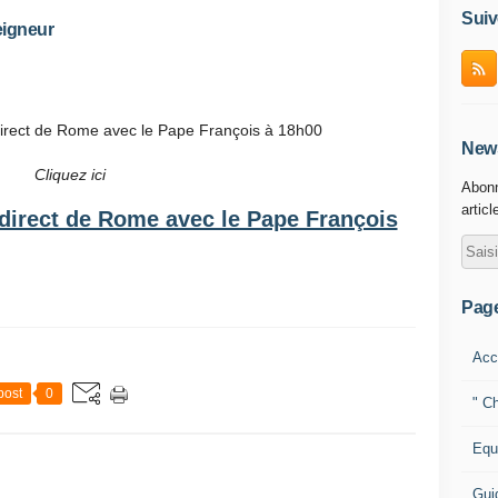
Suiv
eigneur
 direct de Rome avec le Pape François à 18h00
News
Cliquez ici
Abonn
articl
n direct de Rome avec le Pape François
Pag
Acc
post
0
" Ch
Equ
Gui