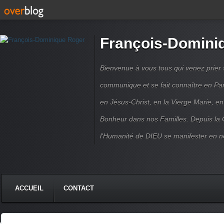
François-Domini
Bienvenue à vous tous qui venez prier s
communique et se fait connaître en Par
en Jésus-Christ, en la Vierge Marie, en
Bonheur dans nos Familles. Depuis la C
l'Humanité de DIEU se manifester en n
ACCUEIL
CONTACT