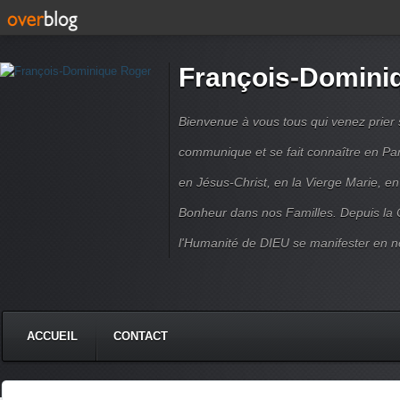
François-Domini
Bienvenue à vous tous qui venez prier s
communique et se fait connaître en Par
en Jésus-Christ, en la Vierge Marie, en
Bonheur dans nos Familles. Depuis la C
l'Humanité de DIEU se manifester en n
ACCUEIL
CONTACT