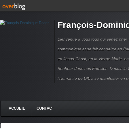
François-Domini
Bienvenue à vous tous qui venez prier s
communique et se fait connaître en Par
en Jésus-Christ, en la Vierge Marie, en
Bonheur dans nos Familles. Depuis la C
l'Humanité de DIEU se manifester en n
ACCUEIL
CONTACT