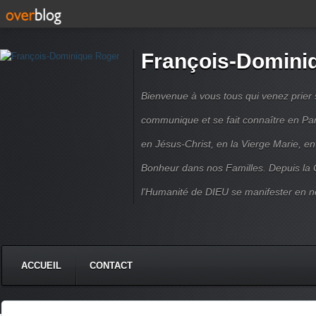
François-Domini
Bienvenue à vous tous qui venez prier s
communique et se fait connaître en Par
en Jésus-Christ, en la Vierge Marie, en
Bonheur dans nos Familles. Depuis la C
l'Humanité de DIEU se manifester en n
ACCUEIL
CONTACT