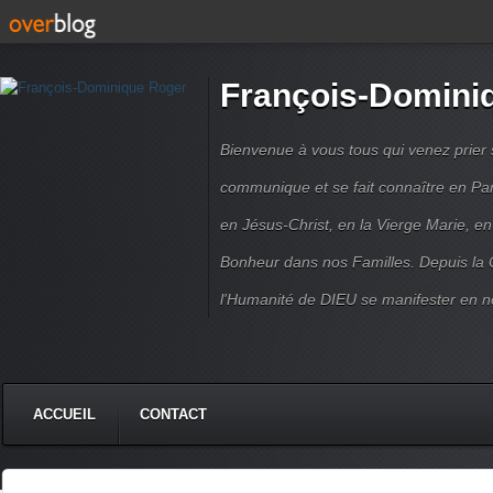
François-Domini
Bienvenue à vous tous qui venez prier s
communique et se fait connaître en Par
en Jésus-Christ, en la Vierge Marie, en
Bonheur dans nos Familles. Depuis la C
l'Humanité de DIEU se manifester en n
ACCUEIL
CONTACT