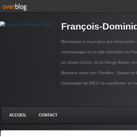
François-Domini
Bienvenue à vous tous qui venez prier s
communique et se fait connaître en Par
en Jésus-Christ, en la Vierge Marie, en
Bonheur dans nos Familles. Depuis la C
l'Humanité de DIEU se manifester en n
ACCUEIL
CONTACT