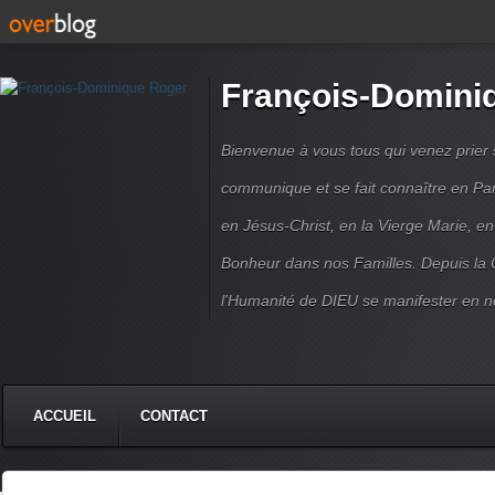
François-Domini
Bienvenue à vous tous qui venez prier s
communique et se fait connaître en Par
en Jésus-Christ, en la Vierge Marie, en
Bonheur dans nos Familles. Depuis la C
l'Humanité de DIEU se manifester en n
ACCUEIL
CONTACT