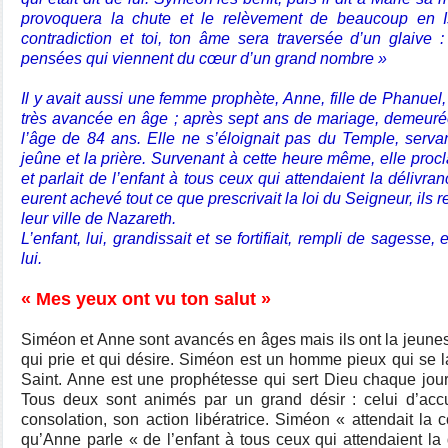
provoquera la chute et le relèvement de beaucoup en Is
contradiction et toi, ton âme sera traversée d’un glaive :
pensées qui viennent du cœur d’un grand nombre »
Il y avait aussi une femme prophète, Anne, fille de Phanuel, d
très avancée en âge ; après sept ans de mariage, demeurée 
l’âge de 84 ans. Elle ne s’éloignait pas du Temple, servan
jeûne et la prière. Survenant à cette heure même, elle proc
et parlait de l’enfant à tous ceux qui attendaient la délivra
eurent achevé tout ce que prescrivait la loi du Seigneur, ils 
leur ville de Nazareth.
L’enfant, lui, grandissait et se fortifiait, rempli de sagesse,
lui.
« Mes yeux ont vu ton salut »
Siméon et Anne sont avancés en âges mais ils ont la jeunes
qui prie et qui désire. Siméon est un homme pieux qui se la
Saint. Anne est une prophétesse qui sert Dieu chaque jour 
Tous deux sont animés par un grand désir : celui d’accue
consolation, son action libératrice. Siméon « attendait la c
qu’Anne parle « de l’enfant à tous ceux qui attendaient la