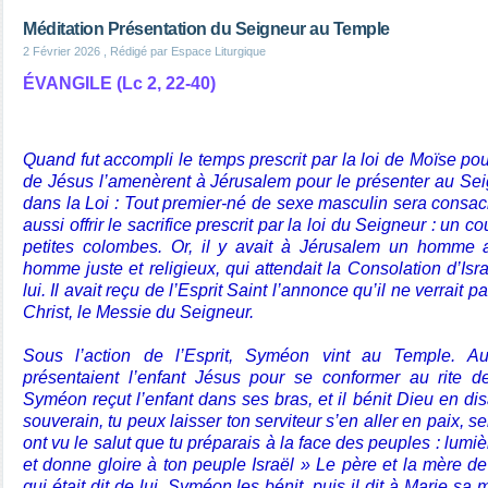
Méditation Présentation du Seigneur au Temple
2 Février 2026
, Rédigé par Espace Liturgique
ÉVANGILE (Lc 2, 22-40)
Quand fut accompli le temps prescrit par la loi de Moïse pour
de Jésus l’amenèrent à Jérusalem pour le présenter au Seign
dans la Loi : Tout premier-né de sexe masculin sera consacr
aussi offrir le sacrifice prescrit par la loi du Seigneur : un 
petites colombes. Or, il y avait à Jérusalem un homme 
homme juste et religieux, qui attendait la Consolation d’Israël
lui. Il avait reçu de l’Esprit Saint l’annonce qu’il ne verrait p
Christ, le Messie du Seigneur.
Sous l’action de l’Esprit, Syméon vint au Temple. 
présentaient l’enfant Jésus pour se conformer au rite de
Syméon reçut l’enfant dans ses bras, et il bénit Dieu en dis
souverain, tu peux laisser ton serviteur s’en aller en paix, 
ont vu le salut que tu préparais à la face des peuples : lumi
et donne gloire à ton peuple Israël » Le père et la mère de
qui était dit de lui. Syméon les bénit, puis il dit à Marie sa 