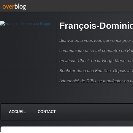
François-Domini
Bienvenue à vous tous qui venez prier s
communique et se fait connaître en Par
en Jésus-Christ, en la Vierge Marie, en
Bonheur dans nos Familles. Depuis la C
l'Humanité de DIEU se manifester en n
ACCUEIL
CONTACT