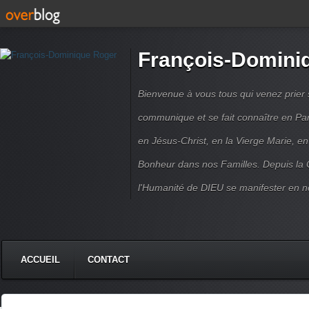
François-Domini
Bienvenue à vous tous qui venez prier s
communique et se fait connaître en Par
en Jésus-Christ, en la Vierge Marie, en
Bonheur dans nos Familles. Depuis la C
l'Humanité de DIEU se manifester en n
ACCUEIL
CONTACT