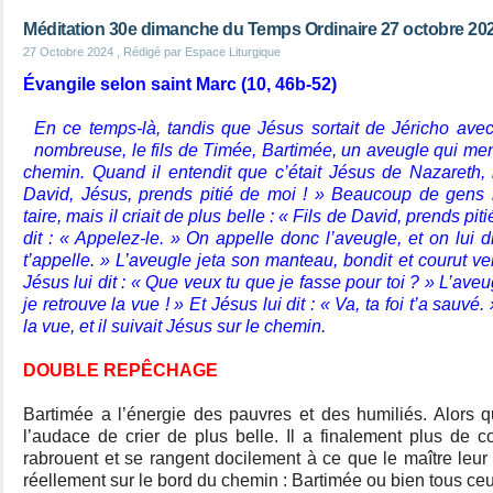
Méditation 30e dimanche du Temps Ordinaire 27 octobre 20
27 Octobre 2024
, Rédigé par Espace Liturgique
Évangile selon saint Marc (10, 46b-52)
En ce temps-là, tandis que Jésus sortait de Jéricho avec
nombreuse, le fils de Timée, Bartimée, un aveugle qui mend
chemin. Quand il entendit que c’était Jésus de Nazareth, il
David, Jésus, prends pitié de moi ! » Beaucoup de gens l
taire, mais il criait de plus belle : « Fils de David, prends pit
dit : « Appelez-le. » On appelle donc l’aveugle, et on lui dit
t’appelle. » L’aveugle jeta son manteau, bondit et courut ve
Jésus lui dit : « Que veux tu que je fasse pour toi ? » L’aveu
je retrouve la vue ! » Et Jésus lui dit : « Va, ta foi t’a sauv
la vue, et il suivait Jésus sur le chemin.
DOUBLE REPÊCHAGE
Bartimée a l’énergie des pauvres et des humiliés. Alors qu’
l’audace de crier de plus belle. Il a finalement plus de 
rabrouent et se rangent docilement à ce que le maître le
réellement sur le bord du chemin : Bartimée ou bien tous ceux