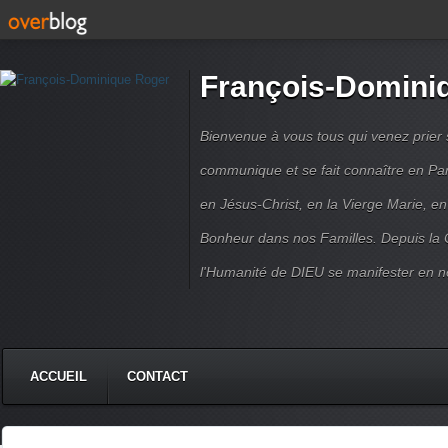
François-Domini
Bienvenue à vous tous qui venez prier s
communique et se fait connaître en Par
en Jésus-Christ, en la Vierge Marie, en
Bonheur dans nos Familles. Depuis la C
l'Humanité de DIEU se manifester en n
ACCUEIL
CONTACT