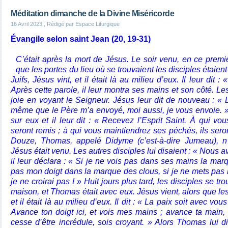
Méditation dimanche de la Divine Miséricorde
16 Avril 2023
, Rédigé par Espace Liturgique
Évangile selon saint Jean (20, 19-31)
C’était après la mort de Jésus. Le soir venu, en ce premi
que les portes du lieu où se trouvaient les disciples étaient
Juifs, Jésus vint, et il était là au milieu d’eux. Il leur dit 
Après cette parole, il leur montra ses mains et son côté. Les
joie en voyant le Seigneur. Jésus leur dit de nouveau : « 
même que le Père m’a envoyé, moi aussi, je vous envoie. » A
sur eux et il leur dit : « Recevez l’Esprit Saint. À qui vo
seront remis ; à qui vous maintiendrez ses péchés, ils sero
Douze, Thomas, appelé Didyme (c’est-à-dire Jumeau), n
Jésus était venu. Les autres disciples lui disaient : « Nous 
il leur déclara : « Si je ne vois pas dans ses mains la mar
pas mon doigt dans la marque des clous, si je ne mets pas 
je ne croirai pas ! » Huit jours plus tard, les disciples se 
maison, et Thomas était avec eux. Jésus vient, alors que les 
et il était là au milieu d’eux. Il dit : « La paix soit avec vou
Avance ton doigt ici, et vois mes mains ; avance ta main,
cesse d’être incrédule, sois croyant. » Alors Thomas lui 