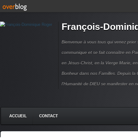
François-Domini
Bienvenue à vous tous qui venez prier s
communique et se fait connaître en Par
en Jésus-Christ, en la Vierge Marie, en
Bonheur dans nos Familles. Depuis la C
l'Humanité de DIEU se manifester en n
ACCUEIL
CONTACT